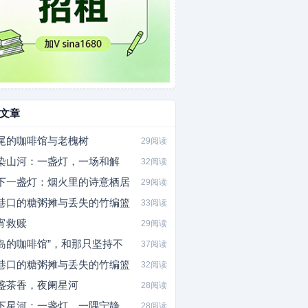
文章
尾的咖啡馆与老槐树
29阅读
染山河：一盏灯，一场和解
32阅读
下一盏灯：烟火里的诗意栖居
29阅读
巷口的糖粥摊与丢失的竹编篮
33阅读
宵救赎
29阅读
岛的咖啡馆”，和那只坚持不
37阅读
巷口的糖粥摊与丢失的竹编篮
32阅读
盏茶香，夜阑星河
28阅读
下星河：一盏灯，一隅宁静
28阅读