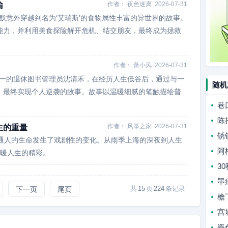
作者：
夜色迷离
2026-07-31
输
林默意外穿越到名为‘艾瑞斯’的食物属性丰富的异世界的故事。
能力，并利用美食探险解开危机、结交朋友，最终成为拯救
作者：
萧小风
2026-07-31
如一的退休图书管理员沈清禾，在经历人生低谷后，通过与一
随机
，最终实现个人逆袭的故事。故事以温暖细腻的笔触描绘普
巷
陈
作者：
风筝之家
2026-07-31
生的重量
锈
个普通人的生命发生了戏剧性的变化。从雨季上海的深夜到人生
阿
温暖人生的精彩。
3
墨
共
15
页
224
条记录
下一页
尾页
檐
宫
瓷