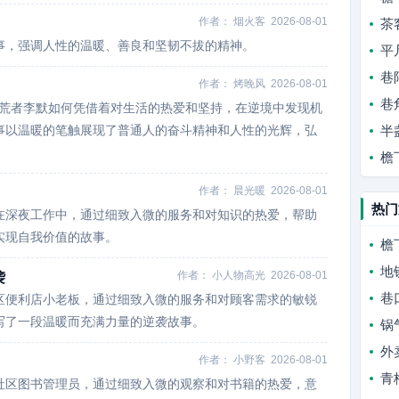
作者：
烟火客
2026-08-01
茶
事，强调人性的温暖、善良和坚韧不拔的精神。
平
巷
作者：
烤晚风
2026-08-01
巷
拾荒者李默如何凭借着对生活的热爱和坚持，在逆境中发现机
事以温暖的笔触展现了普通人的奋斗精神和人性的光辉，弘
半
檐
作者：
晨光暖
2026-08-01
热门
在深夜工作中，通过细致入微的服务和对知识的热爱，帮助
实现自我价值的故事。
檐
地
作者：
小人物高光
2026-08-01
袭
巷
区便利店小老板，通过细致入微的服务和对顾客需求的敏锐
写了一段温暖而充满力量的逆袭故事。
锅
外
作者：
小野客
2026-08-01
青
社区图书管理员，通过细致入微的观察和对书籍的热爱，意