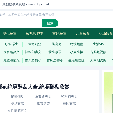
创故事聚集地 - www.dopic.net】
文学：欢迎作者在本站发表文章,分享心情！
现代短篇
短视频脚本
古风短篇
儿童短篇
职场短篇
诗
连载
职场浮生
儿童奇幻短
古风高光
绝境翻盘
生活vlo
反套路爽文
轻科幻爽文
爱情絮语
小众情愫
古风短视频
儿童睡前短
古风抒情小
古风边塞小
生活感悟随
人间烟火随
读,绝境翻盘大全,绝境翻盘欣赏
绝境翻盘
反套路爽文
轻科幻爽文
职场爽感
都市逆袭
校园爽感
女性情感爽文