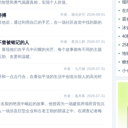
烟
的智慧和勇气揭露真相，实现个人价值。
在
作者：
微光岁月
2026-08-01
拼搏
霜
弃他后，通过利用自己的手艺，在一场社区改造中找到新的
冰
4
作者：
夜深人静
2026-07-31
不曾被铭记的人
2
，展现他们在平凡中闪耀的光芒。每个故事都有不同的主题
地
互助、友爱和温暖。
糖
作者：
九尺钢
2026-07-31
小
怀和一点点巧合，在看似平淡的生活中创造出惊人的高光时
作者：
孤舟客
2026-07-31
身败名裂的绝境中崛起的故事。他曾因为一场建筑坍塌而背负沉
入一场涉及巨型企业和古老王朝的阴谋之中。在调查记者梅