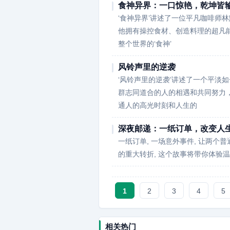
食神异界：一口惊艳，乾坤皆
‘食神异界’讲述了一位平凡咖啡师
他拥有操控食材、创造料理的超凡
整个世界的‘食神’
风铃声里的逆袭
‘风铃声里的逆袭’讲述了一个平淡
群志同道合的人的相遇和共同努力
通人的高光时刻和人生的
深夜邮递：一纸订单，改变人
一纸订单, 一场意外事件, 让两
的重大转折, 这个故事将带你体验
1
2
3
4
5
相关热门