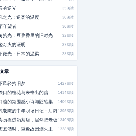
客的逆光
35阅读
凡之光：逆袭的温度
30阅读
陌守望者
30阅读
角拾光：豆浆香里的旧时光
32阅读
盏灯火的证明
27阅读
下微光：日常的温柔
28阅读
文章
下风轻拾旧梦
1427阅读
铁口的桂花与未寄出的信
1414阅读
口糖的氛围感小诗与随笔集
1406阅读
气老陈的中年职场日记：后厨
1395阅读
卖员撞进奶茶店，居然把老板
1340阅读
梅煮酒时，重逢故园烟火里
1338阅读