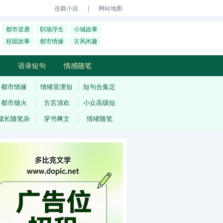
｜
连载小说
网站地图
都市逆袭
职场浮生
小城故事
校园故事
都市情缘
古风闲趣
语录短句
情感随笔
都市情缘
情绪宣泄短
短句合集定
都市烟火
古言清欢
小众高级短
成长随笔杂
穿书爽文
情绪随笔