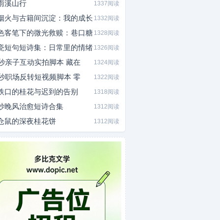
雨溪山行
1337阅读
烟火与古籍间沉淀：我的成长
1332阅读
色客笔下的微光救赎：巷口糖
1328阅读
瓷短句短诗集：日常里的情绪
1326阅读
0秒亲子互动实拍脚本 藏在
1324阅读
5秒职场反转短视频脚本 零
1322阅读
铁口的桂花与迟到的告别
1318阅读
炒晚风治愈短诗合集
1312阅读
仓鼠的深夜桂花饼
1312阅读