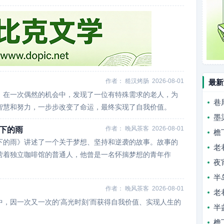
作者：
糙汉烤肠
2026-08-01
最新
，在一次偶然的机会中，发现了一位有特殊需求的老人，为
巷
智慧和努力，一步步改变了命运，最终实现了自我价值。
墨
作者：
晚风茶客
2026-08-01
下的雨
檐
下的雨》讲述了一个关于梦想、坚持和逆袭的故事。故事的
老
营着独立咖啡馆的普通人，他曾是一名怀揣梦想的青年作
夜
半
作者：
晚风茶客
2026-08-01
老
，因一次又一次的‘高光时刻’而获得自我价值、实现人生的
半
檐