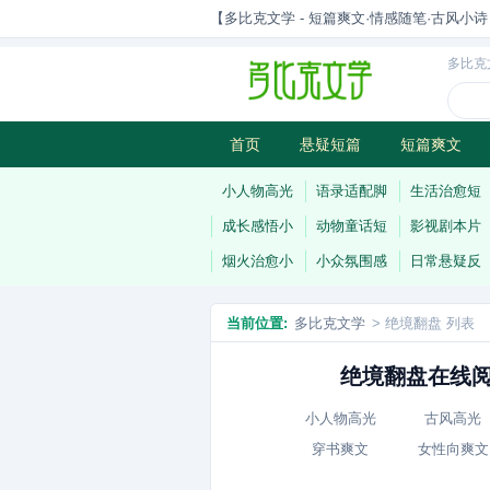
【多比克文学 - 短篇爽文·情感随笔·古风小诗 | 原
多比克
首页
悬疑短篇
短篇爽文
古风小诗
科幻短篇
现代小
小人物高光
语录适配脚
生活治愈短
成长感悟小
动物童话短
影视剧本片
烟火治愈小
小众氛围感
日常悬疑反
当前位置:
多比克文学
> 绝境翻盘 列表
绝境翻盘在线阅
小人物高光
古风高光
穿书爽文
女性向爽文