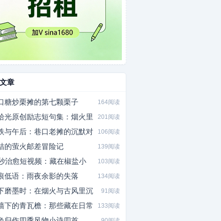
文章
口糖炒栗摊的第七颗栗子
164阅读
拾光原创励志短句集：烟火里
201阅读
铁与午后：巷口老摊的沉默对
106阅读
桔的萤火邮差冒险记
139阅读
0秒治愈短视频：藏在椒盐小
103阅读
痕低语：雨夜余影的失落
134阅读
下磨墨时：在烟火与古风里沉
91阅读
墙下的青瓦檐：那些藏在日常
133阅读
色归作四季风物小诗四首
90阅读