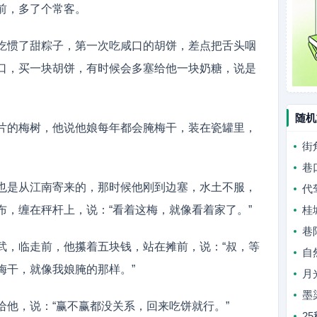
前，多了个常客。
吃惯了甜粽子，第一次吃咸口的胡饼，差点把舌头咽
口，买一块胡饼，有时候会多塞给他一块奶糖，说是
随机
片的梅树，他说他娘每年都会腌梅干，装在瓷罐里，
街
巷
也是从江南寄来的，那时候他刚到边塞，水土不服，
代
布，缠在秤杆上，说：“看着这梅，就像看着家了。”
桂
巷
武，临走前，他攥着五块钱，站在摊前，说：“叔，等
自
梅干，就像我娘腌的那样。”
月
墨
给他，说：“赢不赢都没关系，回来吃饼就行。”
2