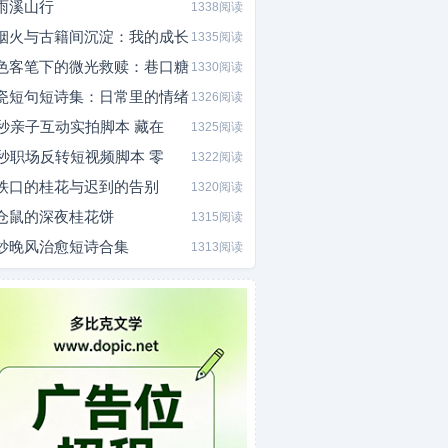
雨溪山行
1338阅读
烟火与古籍间沉淀：我的成长
1335阅读
色客笔下的微光救赎：巷口糖
1330阅读
瓷短句短诗集：日常里的情绪
1326阅读
0秒亲子互动实拍脚本 藏在
1325阅读
5秒职场反转短视频脚本 零
1322阅读
铁口的桂花与迟到的告别
1320阅读
仓鼠的深夜桂花饼
1315阅读
炒晚风治愈短诗合集
1313阅读