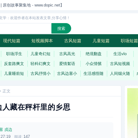
创故事聚集地 - www.dopic.net】
文学：欢迎作者在本站发表文章,分享心情！
现代短篇
短视频脚本
古风短篇
儿童短篇
职场短篇
诗
连载
职场浮生
儿童奇幻短
古风高光
绝境翻盘
生活vlo
反套路爽文
轻科幻爽文
爱情絮语
小众情愫
古风短视频
儿童睡前短
古风抒情小
古风边塞小
生活感悟随
人间烟火随
> 正文
边人藏在秤杆里的乡思
塞
戍边
:27:19
147
阅读: