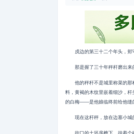
戍边的第三十二个年头，郏
那是握了三十年秤杆磨出来
他的秤杆不是城里称菜的那
料，黄褐的木纹里嵌着细沙，杆
的白梅——是他娘临终前给他缝
现在这杆秤，放在边塞小城
街口的土坯房檐下，挂着个