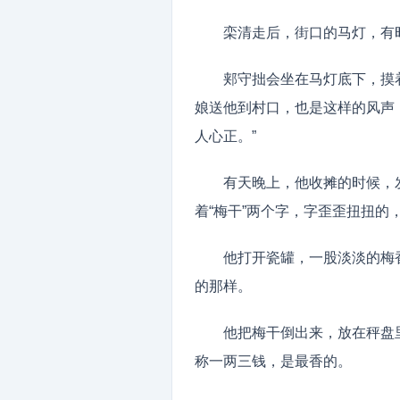
栾清走后，街口的马灯，有
郏守拙会坐在马灯底下，摸
娘送他到村口，也是这样的风声
人心正。”
有天晚上，他收摊的时候，
着“梅干”两个字，字歪歪扭扭的
他打开瓷罐，一股淡淡的梅
的那样。
他把梅干倒出来，放在秤盘
称一两三钱，是最香的。