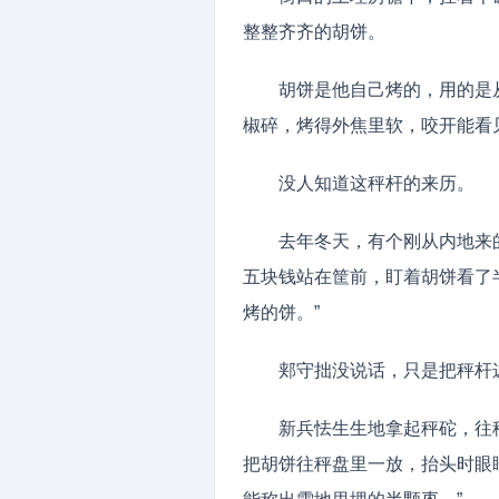
整整齐齐的胡饼。
胡饼是他自己烤的，用的是
椒碎，烤得外焦里软，咬开能看
没人知道这秤杆的来历。
去年冬天，有个刚从内地来
五块钱站在筐前，盯着胡饼看了
烤的饼。”
郏守拙没说话，只是把秤杆
新兵怯生生地拿起秤砣，往
把胡饼往秤盘里一放，抬头时眼