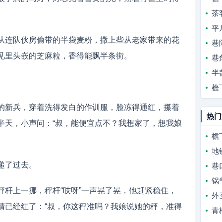
茶
平
从连队伙房偷带的半袋麦粉，撒上些从老家带来的花
巷
见里头嵌的芝麻粒，香得能飘半条街。
巷
半
檐
的新兵，穿着洗得发白的作训服，脸冻得通红，攥着
热门
半天，小声问：“叔，能便宜点不？我想家了，想我娘
檐
地
递了过去。
巷
锅
秤杆上一挪，秤杆“吱呀”一声晃了晃，他赶紧稳住，
外
睛已经红了：“叔，你这秤准吗？我娘说她的秤，准得
青