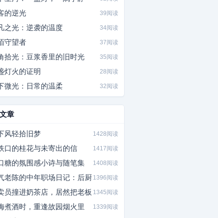
客的逆光
39阅读
凡之光：逆袭的温度
34阅读
陌守望者
37阅读
角拾光：豆浆香里的旧时光
35阅读
盏灯火的证明
28阅读
下微光：日常的温柔
32阅读
文章
下风轻拾旧梦
1428阅读
铁口的桂花与未寄出的信
1417阅读
口糖的氛围感小诗与随笔集
1408阅读
气老陈的中年职场日记：后厨
1396阅读
卖员撞进奶茶店，居然把老板
1345阅读
梅煮酒时，重逢故园烟火里
1339阅读