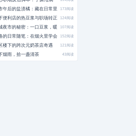
市午后的盐渍橘：藏在日常里
173阅读
下便利店的热豆浆与职场转正
124阅读
城夜市的秘密：一口豆浆，暖
107阅读
络的日常随笔：在烟火里学会
152阅读
区楼下的跨次元奶茶店奇遇
121阅读
下烟雨，拾一盏清茶
43阅读