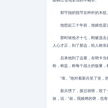
能称出雪地里埋的半颗枣。”
郏守拙的指节在秤杆的木纹
他想起三十年前，他娘也是
那时候他才十七，刚被选去
人心才正，到了那边，给人称东
后来他到了边塞，在哨卡当
粉，称盐，称每个战士的饭量，
“准。”他对着新兵笑了笑，
新兵愣了，接过胡饼，咬了
抹，说：“叔，我娘烤的饼，也有