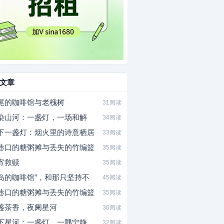
文章
尾的咖啡馆与老槐树
31阅读
染山河：一盏灯，一场和解
34阅读
下一盏灯：烟火里的诗意栖居
33阅读
巷口的糖粥摊与丢失的竹编篮
35阅读
宵救赎
35阅读
岛的咖啡馆”，和那只坚持不
45阅读
巷口的糖粥摊与丢失的竹编篮
35阅读
盏茶香，夜阑星河
30阅读
下星河：一盏灯，一隅宁静
32阅读