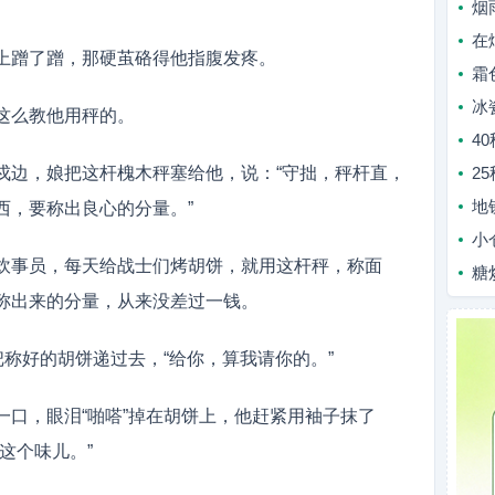
烟
在
上蹭了蹭，那硬茧硌得他指腹发疼。
霜
冰
这么教他用秤的。
4
戍边，娘把这杆槐木秤塞给他，说：“守拙，秤杆直，
2
地
西，要称出良心的分量。”
小
炊事员，每天给战士们烤胡饼，就用这杆秤，称面
糖
称出来的分量，从来没差过一钱。
把称好的胡饼递过去，“给你，算我请你的。”
一口，眼泪“啪嗒”掉在胡饼上，他赶紧用袖子抹了
这个味儿。”