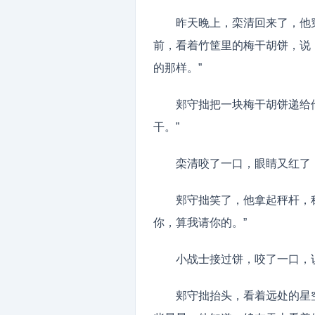
昨天晚上，栾清回来了，他
前，看着竹筐里的梅干胡饼，说
的那样。”
郏守拙把一块梅干胡饼递给
干。”
栾清咬了一口，眼睛又红了
郏守拙笑了，他拿起秤杆，
你，算我请你的。”
小战士接过饼，咬了一口，
郏守拙抬头，看着远处的星