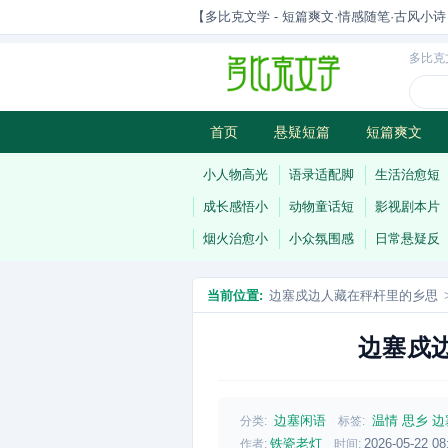
【多比克文学 - 短篇爽文·情感随笔·古风小诗 | 原
多比克
首页
悬疑短篇
短篇爽文
古风小诗
科幻短篇
现代小
小人物高光
语录适配脚
生活治愈短
成长感悟小
动物童话短
影视剧本片
烟火治愈小
小众氛围感
日常悬疑反
当前位置:
边塞戍边人藏在秤杆里的乡思
边塞戍
边塞闲语
温情
思乡
边
分类:
标签:
铁瓷老灯
2026-05-22 08
作者:
时间: