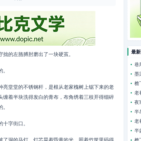
最新
守拙的左胳膊肘磨出了一块硬茧。
巷
的。
墨
檐
种亮堂堂的不锈钢杆，是根从老家槐树上锯下来的老
老
头缠着半块洗得发白的青布，布角绣着三枝开得细碎
夜
的。
半
老
的十字街口。
半
破了洞的马灯，灯芯晃着昏黄的光，照着竹筐里码得
檐