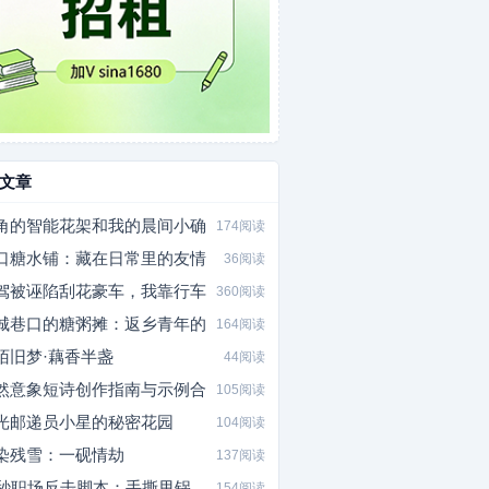
文章
角的智能花架和我的晨间小确
174阅读
口糖水铺：藏在日常里的友情
36阅读
驾被诬陷刮花豪车，我靠行车
360阅读
城巷口的糖粥摊：返乡青年的
164阅读
陌旧梦·藕香半盏
44阅读
然意象短诗创作指南与示例合
105阅读
光邮递员小星的秘密花园
104阅读
染残雪：一砚情劫
137阅读
5秒职场反击脚本：手撕甩锅
154阅读