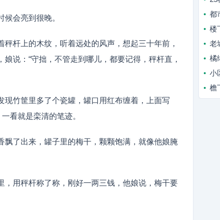
都
时候会亮到很晚。
楼
着秤杆上的木纹，听着远处的风声，想起三十年前，
老
橘
，娘说：“守拙，不管走到哪儿，都要记得，秤杆直，
小
檐
发现竹筐里多了个瓷罐，罐口用红布缠着，上面写
，一看就是栾清的笔迹。
香飘了出来，罐子里的梅干，颗颗饱满，就像他娘腌
里，用秤杆称了称，刚好一两三钱，他娘说，梅干要