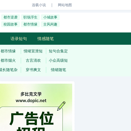
｜
连载小说
网站地图
都市逆袭
职场浮生
小城故事
校园故事
都市情缘
古风闲趣
语录短句
情感随笔
都市情缘
情绪宣泄短
短句合集定
都市烟火
古言清欢
小众高级短
成长随笔杂
穿书爽文
情绪随笔