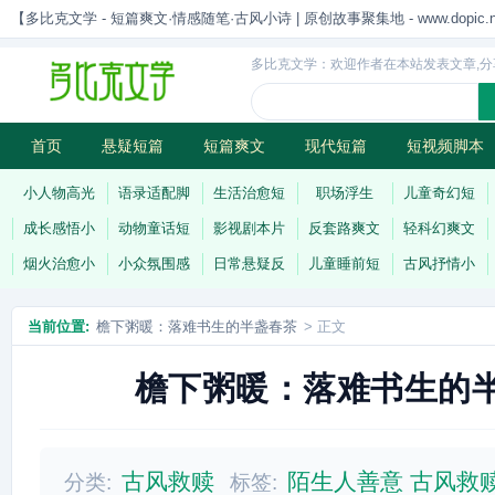
【多比克文学 - 短篇爽文·情感随笔·古风小诗 | 原创故事聚集地 - www.dopic.n
多比克文学：欢迎作者在本站发表文章,分
首页
悬疑短篇
短篇爽文
现代短篇
短视频脚本
古风小诗
科幻短篇
现代小诗
连载
小人物高光
语录适配脚
生活治愈短
职场浮生
儿童奇幻短
成长感悟小
动物童话短
影视剧本片
反套路爽文
轻科幻爽文
烟火治愈小
小众氛围感
日常悬疑反
儿童睡前短
古风抒情小
当前位置:
檐下粥暖：落难书生的半盏春茶
> 正文
檐下粥暖：落难书生的
古风救赎
陌生人善意
古风救
分类:
标签: