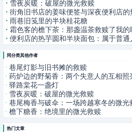
雪夜炭暖：破屋的微光救赎
街角旧书店的姜味便签与深夜便利店的
雨巷旧笺里的半块桂花糖
霜色客的檐下茶：那盏温茶救赎了我的
便利店的热芋圆和半块面包：属于普通
同分类其他作者
巷尾灯影与旧书摊的救赎
药炉边的野菊香：两个失意人的互相照
驿路棠花一盏灯
雪夜炭暖：破屋的微光救赎
巷尾梅香与破伞：一场跨越寒冬的微光
檐下糖香：绝境里的微光救赎
热门文章