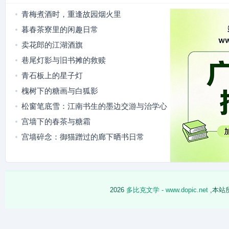
青梅煮酒时，重逢故园烟火里
暮春茶寮里的闲趣日常
卖花郎的江湖酒旗
巷尾灯影与旧书摊的救赎
青石板上的星子灯
槐树下的糖画与白狐影
松窗笔底雪：江南书生的墨边交游与治学心
迹
宫墙下的春茶与糖霜
宫墙碎念：御猫蹭过的廊下晒书日常
2026
多比克文学 - www.dopic.net
,本站