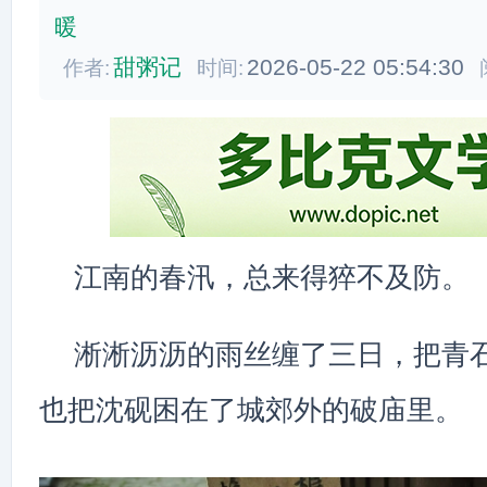
暖
甜粥记
2026-05-22 05:54:30
作者:
时间:
江南的春汛，总来得猝不及防。
淅淅沥沥的雨丝缠了三日，把青
也把沈砚困在了城郊外的破庙里。