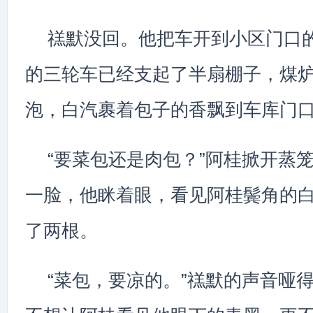
禚默没回。他把车开到小区门口
的三轮车已经支起了半扇棚子，煤
泡，白汽裹着包子的香飘到车库门
“要菜包还是肉包？”阿桂掀开蒸
一脸，他眯着眼，看见阿桂鬓角的
了两根。
“菜包，要凉的。”禚默的声音哑