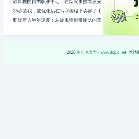
软风檐的自由职业手记：在烟火里攒着发光
的小日子
35岁的我，被优化后在写字楼楼下卖起了手
工酱菜
职场新人半年逆袭：从被甩锅到带团队的真
实成长路
2026
多比克文学 - www.dopic.net
,本站