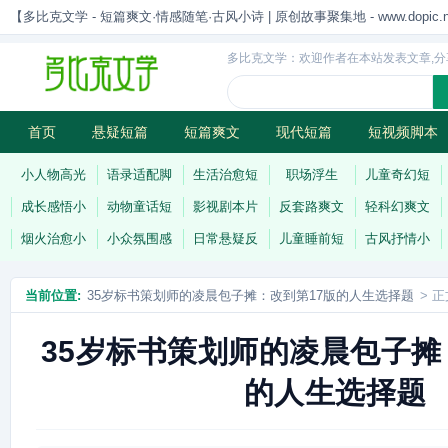
【多比克文学 - 短篇爽文·情感随笔·古风小诗 | 原创故事聚集地 - www.dopic.n
多比克文学：欢迎作者在本站发表文章,分
首页
悬疑短篇
短篇爽文
现代短篇
短视频脚本
古风小诗
科幻短篇
现代小诗
连载
小人物高光
语录适配脚
生活治愈短
职场浮生
儿童奇幻短
成长感悟小
动物童话短
影视剧本片
反套路爽文
轻科幻爽文
烟火治愈小
小众氛围感
日常悬疑反
儿童睡前短
古风抒情小
当前位置:
35岁标书策划师的凌晨包子摊：改到第17版的人生选择题
> 正
35岁标书策划师的凌晨包子摊
的人生选择题