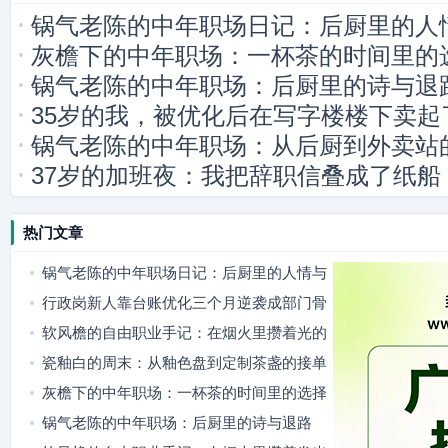
锅气老陈的中年职场日记：后厨里的人
灰檐下的中年职场：一杯茶的时间里的
锅气老陈的中年职场：后厨里的诗与退
35岁的我，被优化后在写字楼楼下卖起
锅气老陈的中年职场：从后厨到外卖站
37岁的加班夜：我把辞职信叠成了纸船
热门文章
锅气老陈的中年职场日记：后厨里的人情与
选择
行政岗新人靠台账优化三个月逆袭成部门骨
干
软风檐的自由职业手记：在烟火里攒着光的
斜杠日常
瓷釉白的周末：从釉色盘到定制茶盏的接单
日常
灰檐下的中年职场：一杯茶的时间里的选择
锅气老陈的中年职场：后厨里的诗与退路