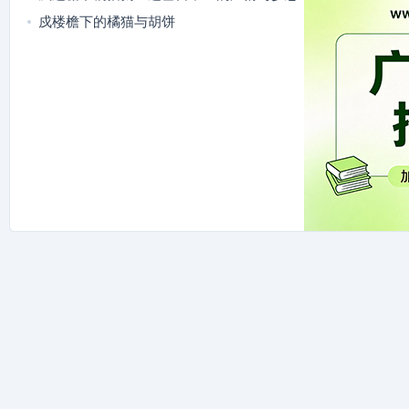
戍楼檐下的橘猫与胡饼