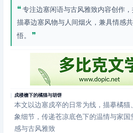
❝
专注边塞闲语与古风雅致内容创作，
描摹边塞风物与人间烟火，兼具情感共
❞
悟。
戍楼檐下的橘猫与胡饼
本文以边塞戍卒的日常为线，描摹橘猫
象细节，传递苍凉底色下的温情与家国
感与古风雅致