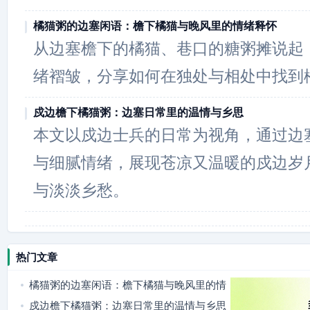
橘猫粥的边塞闲语：檐下橘猫与晚风里的情绪释怀
从边塞檐下的橘猫、巷口的糖粥摊说起
绪褶皱，分享如何在独处与相处中找到
戍边檐下橘猫粥：边塞日常里的温情与乡思
本文以戍边士兵的日常为视角，通过边
与细腻情绪，展现苍凉又温暖的戍边岁
与淡淡乡愁。
热门文章
橘猫粥的边塞闲语：檐下橘猫与晚风里的情
绪释怀
戍边檐下橘猫粥：边塞日常里的温情与乡思