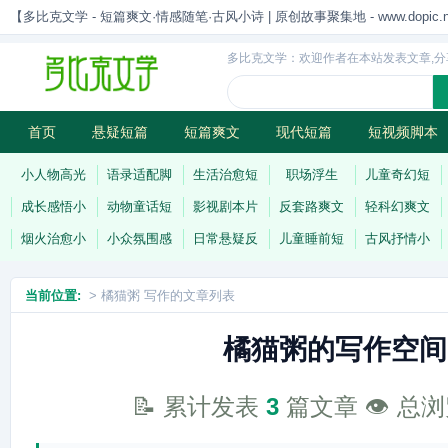
【多比克文学 - 短篇爽文·情感随笔·古风小诗 | 原创故事聚集地 - www.dopic.n
多比克文学：欢迎作者在本站发表文章,分
首页
悬疑短篇
短篇爽文
现代短篇
短视频脚本
古风小诗
科幻短篇
现代小诗
连载
小人物高光
语录适配脚
生活治愈短
职场浮生
儿童奇幻短
成长感悟小
动物童话短
影视剧本片
反套路爽文
轻科幻爽文
烟火治愈小
小众氛围感
日常悬疑反
儿童睡前短
古风抒情小
当前位置:
> 橘猫粥 写作的文章列表
橘猫粥的写作空间
📝 累计发表
3
篇文章 👁️ 总