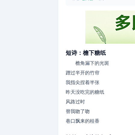
短诗：檐下糖纸
檐角漏下的光斑
蹭过半开的竹帘
我指尖捏着半张
昨天没吃完的糖纸
风路过时
替我吻了吻
巷口飘来的桂香