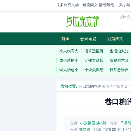
【多比克文学 - 短篇爽文·情感随笔·古风小诗 | 原
多比克
首页
悬疑短篇
短篇爽文
古风小诗
科幻短篇
现代小
小人物高光
语录适配脚
生活治愈短
成长感悟小
动物童话短
影视剧本片
烟火治愈小
小众氛围感
日常悬疑反
当前位置:
巷口糖的氛围感小诗与随笔集
巷口糖
小众氛围感小诗
日常
分类:
标签:
巷口糖
2026-03-19 10:1
作者:
时间: