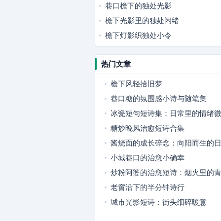
巷口檐下的独处光影
檐下光影里的独处闲绪
檐下灯影织独处小令
热门文章
檐下风轻拾旧梦
巷口糖的氛围感小诗与随笔集
冰瓷短句短诗集：日常里的情绪
糖炒晚风治愈短诗合集
酱烧面的成长碎念：向阳而生的
小城巷口的治愈小确幸
炒粉阿婆的治愈短诗：烟火里的
老窗沿下的半分钟诗行
城市光影短诗：街头细碎暖意