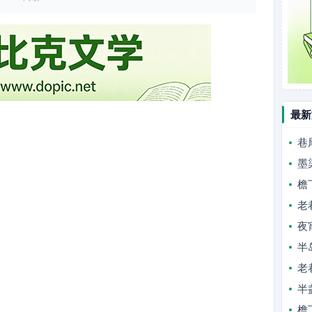
最新
巷
墨
檐
老
夜
半
老
半
檐