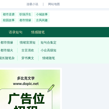
｜
连载小说
网站地图
都市逆袭
职场浮生
小城故事
校园故事
都市情缘
古风闲趣
语录短句
情感随笔
都市情缘
情绪宣泄短
短句合集定
都市烟火
古言清欢
小众高级短
成长随笔杂
穿书爽文
情绪随笔