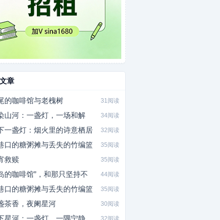
文章
尾的咖啡馆与老槐树
31阅读
染山河：一盏灯，一场和解
34阅读
下一盏灯：烟火里的诗意栖居
32阅读
巷口的糖粥摊与丢失的竹编篮
35阅读
宵救赎
35阅读
岛的咖啡馆”，和那只坚持不
44阅读
巷口的糖粥摊与丢失的竹编篮
35阅读
盏茶香，夜阑星河
30阅读
下星河：一盏灯，一隅宁静
32阅读