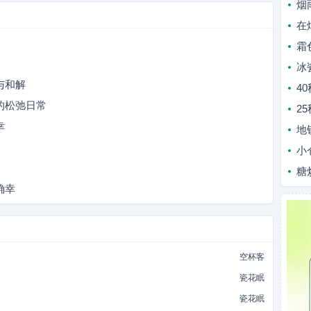
烟
在
霜
冰
与和解
4
的松弛日常
2
幸
地
小
糖
确幸
空杯客
瓷花眠
瓷花眠