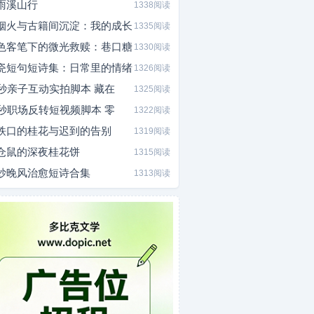
雨溪山行
1338阅读
烟火与古籍间沉淀：我的成长
1335阅读
色客笔下的微光救赎：巷口糖
1330阅读
瓷短句短诗集：日常里的情绪
1326阅读
0秒亲子互动实拍脚本 藏在
1325阅读
5秒职场反转短视频脚本 零
1322阅读
铁口的桂花与迟到的告别
1319阅读
仓鼠的深夜桂花饼
1315阅读
炒晚风治愈短诗合集
1313阅读