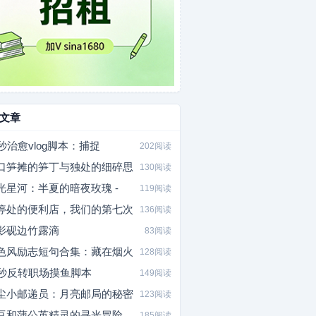
文章
0秒治愈vlog脚本：捕捉
202阅读
口笋摊的笋丁与独处的细碎思
130阅读
光星河：半夏的暗夜玫瑰 -
119阅读
停处的便利店，我们的第七次
136阅读
影砚边竹露滴
83阅读
色风励志短句合集：藏在烟火
128阅读
5秒反转职场摸鱼脚本
149阅读
尘小邮递员：月亮邮局的秘密
123阅读
豆和蒲公英精灵的寻光冒险
185阅读