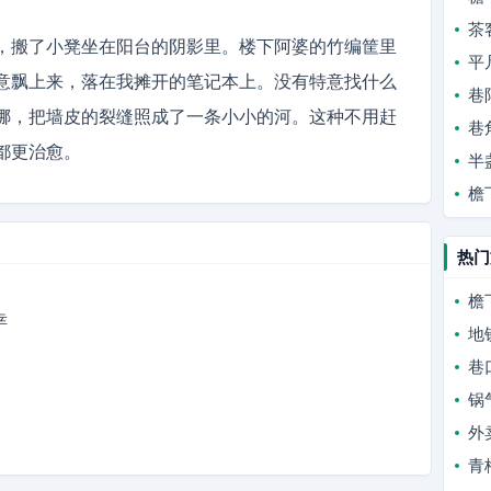
茶
，搬了小凳坐在阳台的阴影里。楼下阿婆的竹编筐里
平
意飘上来，落在我摊开的笔记本上。没有特意找什么
巷
挪，把墙皮的裂缝照成了一条小小的河。这种不用赶
巷
都更治愈。
半
檐
热门
檐
幸
地
巷
锅
外
青