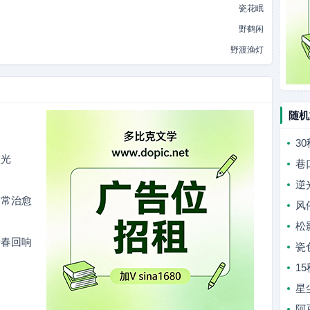
瓷花眠
野鹤闲
野渡渔灯
随机
3
微光
巷
逆
日常治愈
风
松
青春回响
瓷
1
星
阿