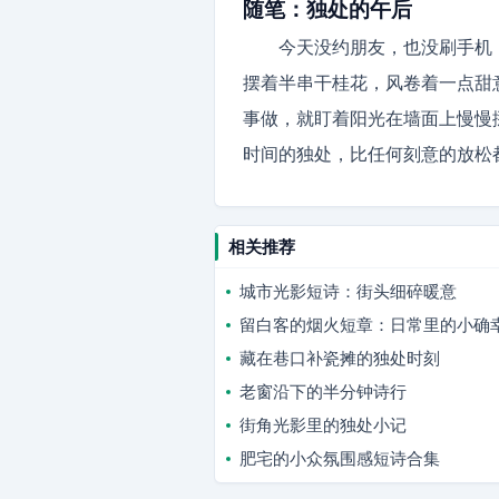
随笔：独处的午后
今天没约朋友，也没刷手机
摆着半串干桂花，风卷着一点甜
事做，就盯着阳光在墙面上慢慢
时间的独处，比任何刻意的放松
相关推荐
城市光影短诗：街头细碎暖意
留白客的烟火短章：日常里的小确
藏在巷口补瓷摊的独处时刻
老窗沿下的半分钟诗行
街角光影里的独处小记
肥宅的小众氛围感短诗合集