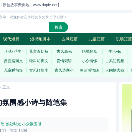
创故事聚集地 - www.dopic.net】
文学：欢迎作者在本站发表文章,分享心情！
现代短篇
短视频脚本
古风短篇
儿童短篇
职场短篇
诗
连载
职场浮生
儿童奇幻短
古风高光
绝境翻盘
生活vlo
反套路爽文
轻科幻爽文
爱情絮语
小众情愫
古风短视频
儿童睡前短
古风抒情小
古风边塞小
生活感悟随
人间烟火随
> 正文
的氛围感小诗与随笔集
随笔
独处时光
小众氛围感
0:11
1408
阅读: