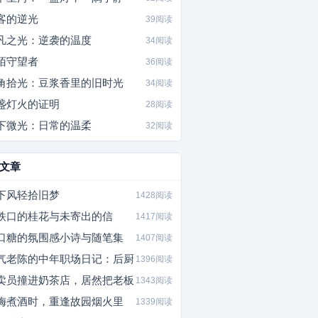
客的逆光
39阅读
凡之光：逆袭的温度
34阅读
陌守望者
36阅读
角拾光：豆浆香里的旧时光
34阅读
盏灯火的证明
28阅读
下微光：日常的温柔
32阅读
文章
下风轻拾旧梦
1428阅读
铁口的桂花与未寄出的信
1417阅读
口糖的氛围感小诗与随笔集
1407阅读
气老陈的中年职场日记：后厨
1396阅读
卖员撞进奶茶店，居然把老板
1343阅读
梅煮酒时，重逢故园烟火里
1339阅读