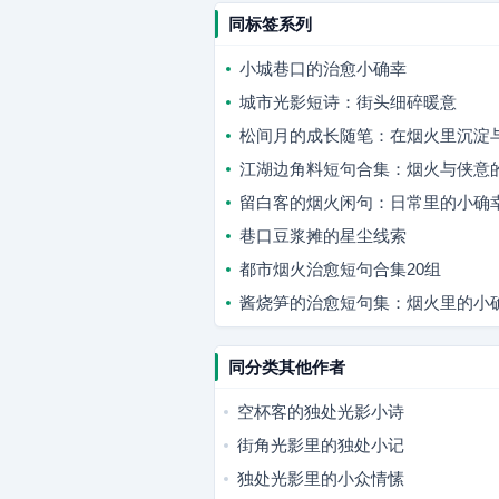
同标签系列
小城巷口的治愈小确幸
城市光影短诗：街头细碎暖意
松间月的成长随笔：在烟火里沉淀
江湖边角料短句合集：烟火与侠意
留白客的烟火闲句：日常里的小确
巷口豆浆摊的星尘线索
都市烟火治愈短句合集20组
酱烧笋的治愈短句集：烟火里的小
同分类其他作者
空杯客的独处光影小诗
街角光影里的独处小记
独处光影里的小众情愫