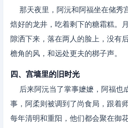
那天夜里，阿沅和阿福坐在储秀
焙好的龙井，吃着剩下的糖霜糕。
隙洒下来，落在两人的脸上，没有
檐角的风，和远处更夫的梆子声。
四、宫墙里的旧时光
后来阿沅当了掌事嬷嬷，阿福也
事，阿柔则被调到了尚食局，跟着
每年清明和重阳，他们都会聚在御