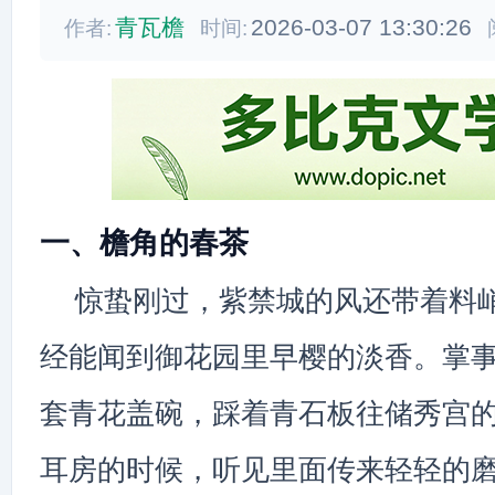
青瓦檐
2026-03-07 13:30:26
作者:
时间:
一、檐角的春茶
惊蛰刚过，紫禁城的风还带着料
经能闻到御花园里早樱的淡香。掌
套青花盖碗，踩着青石板往储秀宫
耳房的时候，听见里面传来轻轻的