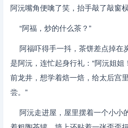
阿沅嘴角便噙了笑，抬手敲了敲窗
“阿福，炒的什么茶？”
阿福吓得手一抖，茶饼差点掉在
是阿沅，连忙起身行礼：“阿沅姐姐
前龙井，想学着焙一焙，给太后宫
尝。”
阿沅走进屋，屋里摆着一个小小
着粗陶茶罐，墙上还贴着一张歪歪