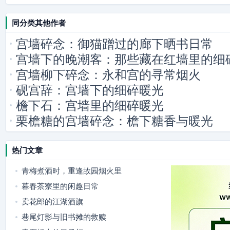
同分类其他作者
宫墙碎念：御猫蹭过的廊下晒书日常
宫墙下的晚潮客：那些藏在红墙里的细
宫墙柳下碎念：永和宫的寻常烟火
砚宫辞：宫墙下的细碎暖光
檐下石：宫墙里的细碎暖光
栗檐糖的宫墙碎念：檐下糖香与暖光
热门文章
青梅煮酒时，重逢故园烟火里
暮春茶寮里的闲趣日常
卖花郎的江湖酒旗
巷尾灯影与旧书摊的救赎