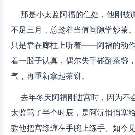
那是小太监阿福的住处，他刚被
不足三月，总趁着当值间隙学炒茶
只是靠在廊柱上听着——阿福的动
着一股子认真，偶尔失手碰翻茶盏
气，再重新拿起茶饼。
去年冬天阿福刚进宫时，因为不
太监骂了半个时辰，是阿沅悄悄塞
教他把宫绦缠在手腕上练手。如今