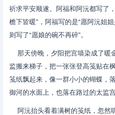
祈求平安顺遂。阿福和阿沅都写了，
檐下皆暖”，阿福写的是“愿阿沅姐姐
则写了“愿娘的碗不再碎”。
那天傍晚，夕阳把宫墙染成了暖
监搬来梯子，把一张张登高笺贴在
笺纸飘起来，像一群小小的蝴蝶，
御河的水面上，也落在路过的太监
阿沅抬头看着满树的笺纸，忽然