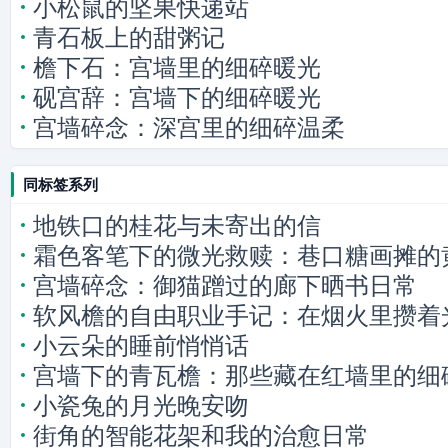
小松鼠的坚果快递站
青石板上的甜粥记
檐下石：宫墙里的细碎暖光
砚宫辞：宫墙下的细碎暖光
宫墙碎念：深宫里的细碎温柔
同标签系列
地铁口的桂花与未寄出的信
霜色客笔下的微光救赎：巷口糖画摊的
宫墙碎念：御猫蹭过的廊下晒书日常
软风檐的自由职业手记：在烟火里攒着
小云朵的睡前悄悄话
宫墙下的青瓦檐：那些藏在红墙里的细
小瓷兔的月光晚安吻
街角的智能花架和我的治愈日常