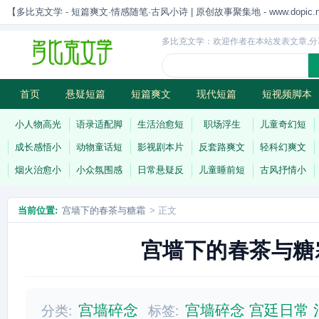
【多比克文学 - 短篇爽文·情感随笔·古风小诗 | 原创故事聚集地 - www.dopic.n
多比克文学：欢迎作者在本站发表文章,分
首页
悬疑短篇
短篇爽文
现代短篇
短视频脚本
古风小诗
科幻短篇
现代小诗
连载
小人物高光
语录适配脚
生活治愈短
职场浮生
儿童奇幻短
成长感悟小
动物童话短
影视剧本片
反套路爽文
轻科幻爽文
烟火治愈小
小众氛围感
日常悬疑反
儿童睡前短
古风抒情小
当前位置:
宫墙下的春茶与糖霜
> 正文
宫墙下的春茶与糖
宫墙碎念
宫墙碎念
宫廷日常
分类:
标签: