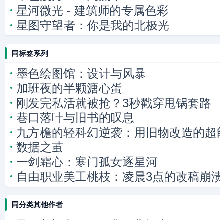
星河微光 - 建筑师的专属色彩
星图守望者：你是我的北极光
同标签系列
墨色绘图馆：设计与风暴
加班夜的半颗溏心蛋
刚发完私活就被抢？3秒戳穿甩锅套路
巷口落叶与旧书的叹息
九方檐的轻科幻逆袭：用旧物改造的超
数据之茧
一剑霜心：寒门孤女逐星河
自由职业美工桃枝：凌晨3点的改稿崩溃
赎
同分类其他作者