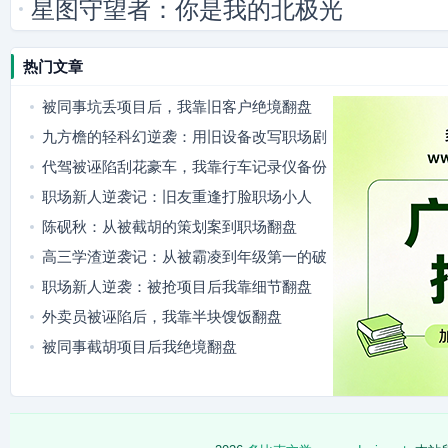
星图守望者：你是我的北极光
热门文章
被同事坑丢项目后，我靠旧客户绝境翻盘
九方檐的轻科幻逆袭：用旧设备改写职场剧
本
代驾被诬陷刮花豪车，我靠行车记录仪备份
翻盘
职场新人逆袭记：旧友重逢打脸职场小人
陈砚秋：从被截胡的策划案到职场翻盘
高三学渣逆袭记：从被霸凌到年级第一的破
局之路
职场新人逆袭：被抢项目后我靠细节翻盘
外卖员被诬陷后，我靠半块馊饭翻盘
被同事截胡项目后我绝境翻盘