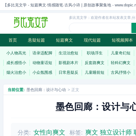
【多比克文学 - 短篇爽文·情感随笔·古风小诗 | 原创故事聚集地 - www.dopic.n
多比克文学：欢迎作者在本站发表文章,分
首页
悬疑短篇
短篇爽文
现代短篇
短视频脚本
古风小诗
科幻短篇
现代小诗
连载
小人物高光
语录适配脚
生活治愈短
职场浮生
儿童奇幻短
成长感悟小
动物童话短
影视剧本片
反套路爽文
轻科幻爽文
烟火治愈小
小众氛围感
日常悬疑反
儿童睡前短
古风抒情小
当前位置:
墨色回廊：设计与心动
> 正文
墨色回廊：设计与
女性向爽文
爽文
独立设计师
分类:
标签: