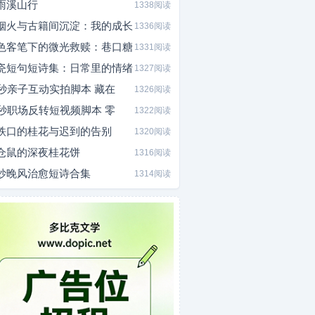
雨溪山行
1338阅读
烟火与古籍间沉淀：我的成长
1336阅读
色客笔下的微光救赎：巷口糖
1331阅读
瓷短句短诗集：日常里的情绪
1327阅读
0秒亲子互动实拍脚本 藏在
1326阅读
5秒职场反转短视频脚本 零
1322阅读
铁口的桂花与迟到的告别
1320阅读
仓鼠的深夜桂花饼
1316阅读
炒晚风治愈短诗合集
1314阅读