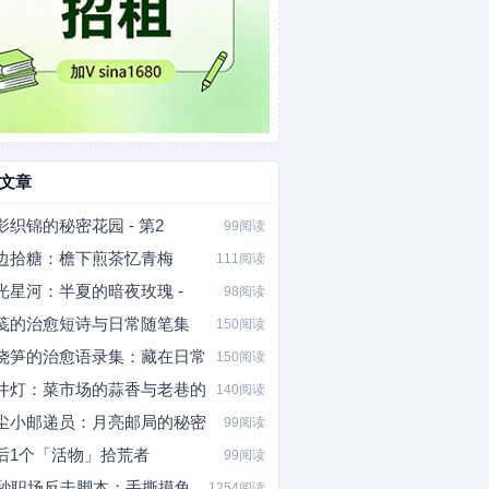
文章
影织锦的秘密花园 - 第2
99阅读
边拾糖：檐下煎茶忆青梅
111阅读
光星河：半夏的暗夜玫瑰 -
98阅读
笺的治愈短诗与日常随笔集
150阅读
烧笋的治愈语录集：藏在日常
150阅读
井灯：菜市场的蒜香与老巷的
140阅读
尘小邮递员：月亮邮局的秘密
99阅读
后1个「活物」拾荒者
99阅读
5秒职场反击脚本：手撕摸鱼
1254阅读