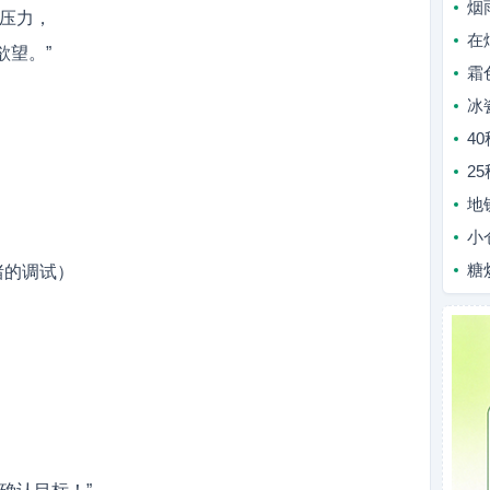
烟
解压力，
在
欲望。”
霜
冰
4
2
地
小
糖
绪的调试）