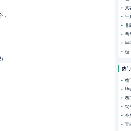
茶
令，
平
巷
巷
半
檐
现）
热门
檐
地
巷
。
锅
外
青