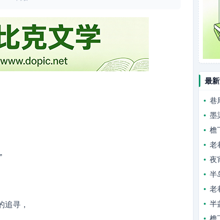
最新
巷
墨
檐
。
老
”
夜
半
老
半
的追寻，
檐