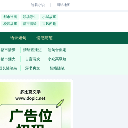
｜
连载小说
网站地图
都市逆袭
职场浮生
小城故事
校园故事
都市情缘
古风闲趣
语录短句
情感随笔
都市情缘
情绪宣泄短
短句合集定
都市烟火
古言清欢
小众高级短
成长随笔杂
穿书爽文
情绪随笔