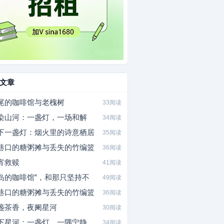
文章
尾的咖啡馆与老槐树
33阅读
染山河：一盏灯，一场和解
34阅读
下一盏灯：烟火里的诗意栖居
35阅读
巷口的糖粥摊与丢失的竹编篮
36阅读
宵救赎
41阅读
岛的咖啡馆”，和那只坚持不
49阅读
巷口的糖粥摊与丢失的竹编篮
36阅读
盏茶香，夜阑星河
30阅读
下星河：一盏灯，一隅宁静
34阅读