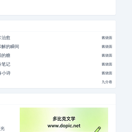
常治愈
酱烧面
和解的瞬间
酱烧面
阳的糖
酱烧面
春笔记
酱烧面
春小诗
酱烧面
九分巷
微光