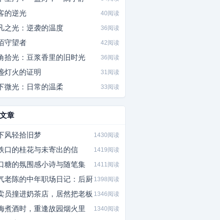
客的逆光
40阅读
凡之光：逆袭的温度
36阅读
陌守望者
42阅读
角拾光：豆浆香里的旧时光
36阅读
盏灯火的证明
31阅读
下微光：日常的温柔
33阅读
文章
下风轻拾旧梦
1430阅读
铁口的桂花与未寄出的信
1419阅读
口糖的氛围感小诗与随笔集
1411阅读
气老陈的中年职场日记：后厨
1398阅读
卖员撞进奶茶店，居然把老板
1346阅读
梅煮酒时，重逢故园烟火里
1340阅读