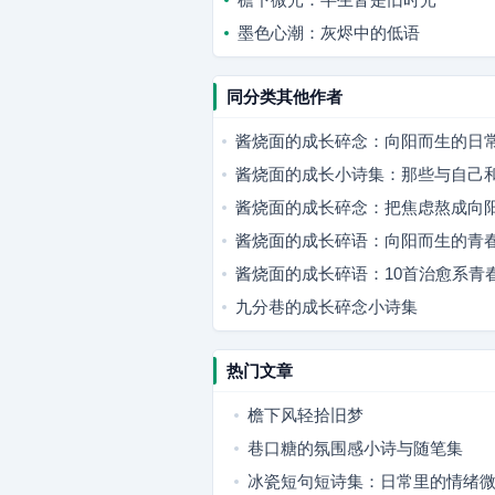
墨色心潮：灰烬中的低语
同分类其他作者
酱烧面的成长碎念：向阳而生的日
酱烧面的成长小诗集：那些与自己
酱烧面的成长碎念：把焦虑熬成向
酱烧面的成长碎语：向阳而生的青
酱烧面的成长碎语：10首治愈系青
九分巷的成长碎念小诗集
热门文章
檐下风轻拾旧梦
巷口糖的氛围感小诗与随笔集
冰瓷短句短诗集：日常里的情绪