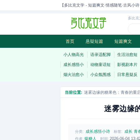
【多比克文学 - 短篇爽文·情感随笔·古风小诗 | 原
多比克
首页
悬疑短篇
短篇爽文
古风小诗
科幻短篇
现代小
小人物高光
语录适配脚
生活治愈短
成长感悟小
动物童话短
影视剧本片
烟火治愈小
小众氛围感
日常悬疑反
当前位置:
迷雾边缘的糖果色：青春的重
迷雾边缘
成长感悟小诗
成长
青
分类:
标签:
燥糖人
2026-06-04 13:4
作者:
时间: