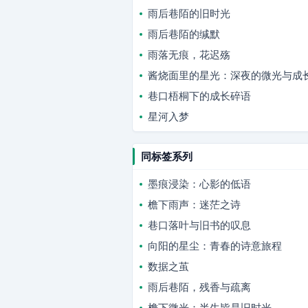
雨后巷陌的旧时光
雨后巷陌的缄默
雨落无痕，花迟殇
酱烧面里的星光：深夜的微光与成
巷口梧桐下的成长碎语
星河入梦
同标签系列
墨痕浸染：心影的低语
檐下雨声：迷茫之诗
巷口落叶与旧书的叹息
向阳的星尘：青春的诗意旅程
数据之茧
雨后巷陌，残香与疏离
檐下微光：半生皆是旧时光