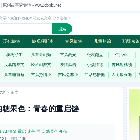
创故事聚集地 - www.dopic.net】
文学：欢迎作者在本站发表文章,分享心情！
现代短篇
短视频脚本
古风短篇
儿童短篇
职场短篇
诗
连载
职场浮生
儿童奇幻短
古风高光
绝境翻盘
生活vlo
反套路爽文
轻科幻爽文
爱情絮语
小众情愫
古风短视频
儿童睡前短
古风抒情小
古风边塞小
生活感悟随
人间烟火随
启键
> 正文
的糖果色：青春的重启键
春
AI
情绪
重启
迷茫
自我
糖果色
价值
2:21
136
阅读: