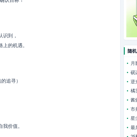
确认目标！”
认识到，
路上的机遇。
随机
月
砚
值的追寻）
逆
橘
酱
。
市
星
自我价值。
最
2