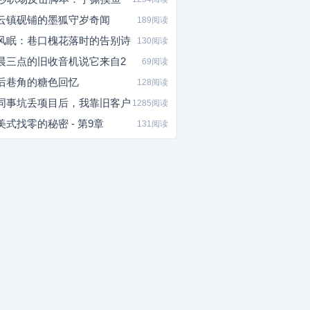
云镇砚铺的墨狐守岁奇闻
189阅读
风眠：巷口槐花落时的告别诗
130阅读
晨三点的旧收音机说它来自2
69阅读
后巷角的糖色回忆
128阅读
同事坑丢项目后，我靠旧客户
1285阅读
美式找零的秘密 - 第9章
131阅读