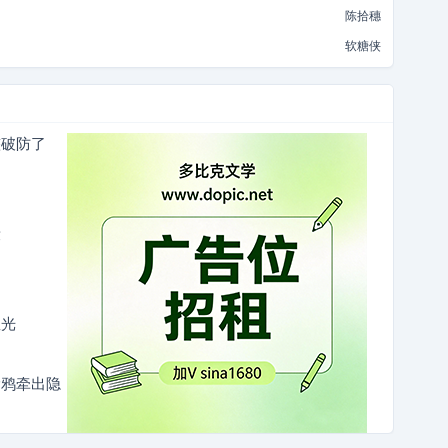
陈拾穗
软糖侠
整破防了
段
星光
涂鸦牵出隐