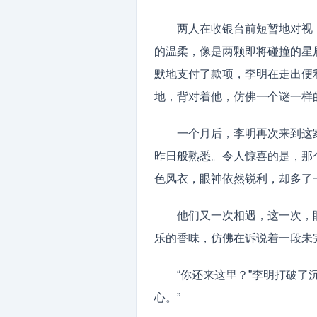
两人在收银台前短暂地对视
的温柔，像是两颗即将碰撞的星
默地支付了款项，李明在走出便
地，背对着他，仿佛一个谜一样
一个月后，李明再次来到这
昨日般熟悉。令人惊喜的是，那
色风衣，眼神依然锐利，却多了
他们又一次相遇，这一次，
乐的香味，仿佛在诉说着一段未
“你还来这里？”李明打破了
心。”