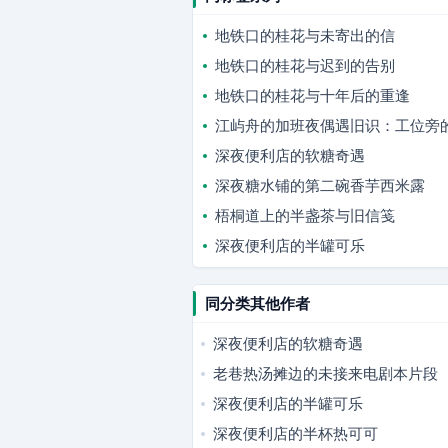
地铁口的桂花与未寄出的信
地铁口的桂花与迟到的告别
地铁口的桂花与十年后的重逢
江屿舟的加班夜偶遇旧识：工位旁
深夜便利店的软糖奇遇
深夜糖水铺的第二碗香芋西米露
梧桐道上的半盏茶与旧信笺
深夜便利店的半罐可乐
同分类其他作者
深夜便利店的软糖奇遇
老巷热汤摊边的未接来电剧本片段
深夜便利店的半罐可乐
深夜便利店的半杯热可可