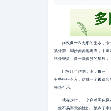
雨夜像一匹无形的墨水，缓
紧外套，脚步匆匆地走着，手里
格外昏黄，像一颗孤独的星辰，
门铃叮当作响，李明推开门
有些格格不入，仿佛一个被遗忘
杯热可乐。”
就在这时，一个穿着黑色风
一丝不易察觉的忧伤。她点了半