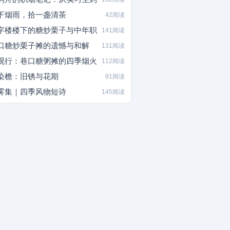
下烟雨，拾一盏清茶
42阅读
字楼楼下的糖炒栗子与中年职
141阅读
口糖炒栗子摊的遗憾与和解
131阅读
砚行：巷口糖粥摊的四季烟火
112阅读
染檐：旧锈与花期
91阅读
雾集｜四季风物短诗
145阅读