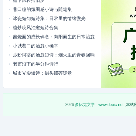
檐下风轻拾旧梦
巷口糖的氛围感小诗与随笔集
冰瓷短句短诗集：日常里的情绪微光
糖炒晚风治愈短诗合集
酱烧面的成长碎念：向阳而生的日常治愈
小城巷口的治愈小确幸
炒粉阿婆的治愈短诗：烟火里的青春回响
老窗沿下的半分钟诗行
城市光影短诗：街头细碎暖意
2026
多比克文学 - www.dopic.net
,本站