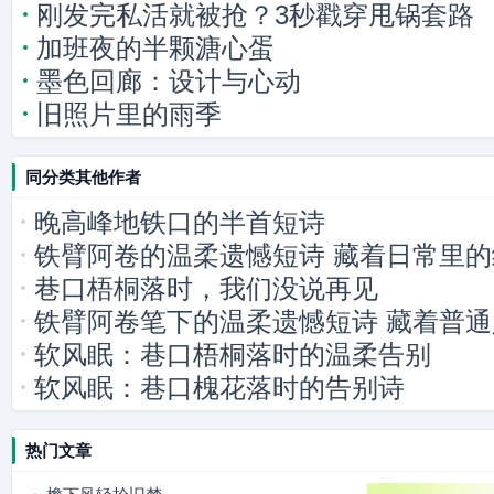
刚发完私活就被抢？3秒戳穿甩锅套路
加班夜的半颗溏心蛋
墨色回廊：设计与心动
旧照片里的雨季
同分类其他作者
晚高峰地铁口的半首短诗
铁臂阿卷的温柔遗憾短诗 藏着日常里
巷口梧桐落时，我们没说再见
铁臂阿卷笔下的温柔遗憾短诗 藏着普
软风眠：巷口梧桐落时的温柔告别
软风眠：巷口槐花落时的告别诗
热门文章