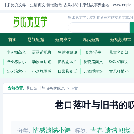
【多比克文学 - 短篇爽文·情感随笔·古风小诗 | 原创故事聚集地 - www.dopic.n
多比克文学：欢迎作者在本站发表文章,分
首页
悬疑短篇
短篇爽文
现代短篇
短视频脚本
古风小诗
科幻短篇
现代小诗
连载
小人物高光
语录适配脚
生活治愈短
职场浮生
儿童奇幻短
成长感悟小
动物童话短
影视剧本片
反套路爽文
轻科幻爽文
烟火治愈小
小众氛围感
日常悬疑反
儿童睡前短
古风抒情小
当前位置:
巷口落叶与旧书的叹息
> 正文
巷口落叶与旧书的
情感遗憾小诗
青春
遗憾
职场
分类:
标签: