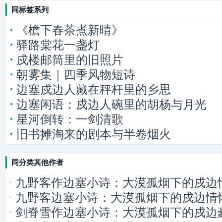
同标签系列
《檐下春茶煮新晴》
驿路棠花一盏灯
戍楼邮筒里的旧照片
朝雾集｜四季风物短诗
边塞戍边人藏在秤杆里的乡思
边塞闲语：戍边人碗里的胡杨与月光
星河倒转：一剑清歌
旧书摊淘来的剧本与半卷烟火
同分类其他作者
九野客作边塞小诗：大漠孤烟下的戍边
九野客边塞小诗：大漠孤烟下的戍边情
剑脊雪作边塞小诗：大漠孤烟下的戍边