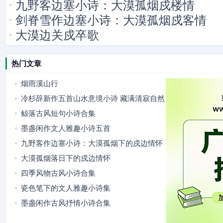
九野客边塞小诗：大漠孤烟戍楼情
剑脊雪作边塞小诗：大漠孤烟戍客情
大漠边关戍卒歌
热门文章
烟雨溪山行
冷杉辞新作五首山水意境小诗 藏满清寂自然
意趣
鲸落古风短句小诗合集
墨盏闲作文人雅趣小诗五首
九野客作边塞小诗：大漠孤烟下的戍边情怀
大漠孤烟落日下的戍边情怀
四季风物古风小诗合集
瓷色笔下的文人雅趣小诗集
墨盏闲作古风抒情小诗合集