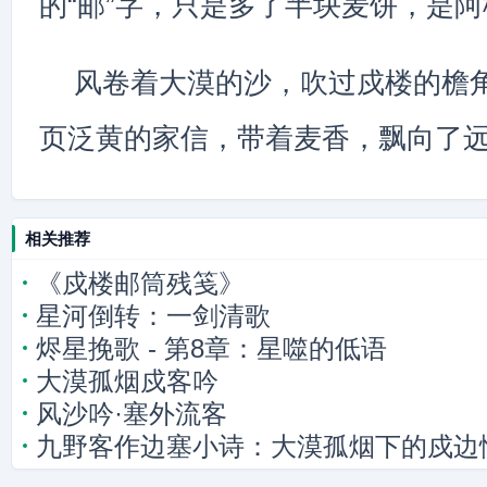
的“邮”字，只是多了半块麦饼，是
风卷着大漠的沙，吹过戍楼的檐
页泛黄的家信，带着麦香，飘向了
相关推荐
《戍楼邮筒残笺》
星河倒转：一剑清歌
烬星挽歌 - 第8章：星噬的低语
大漠孤烟戍客吟
风沙吟·塞外流客
九野客作边塞小诗：大漠孤烟下的戍边