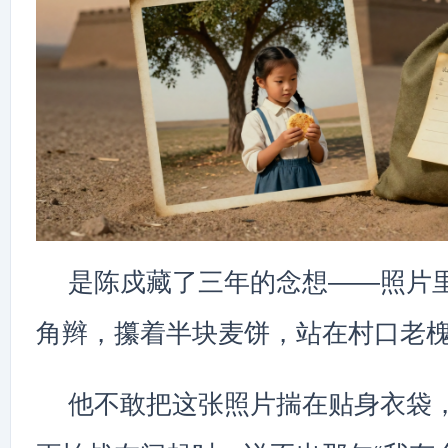
是陈戍藏了三年的念想——照片
角辫，攥着半块麦饼，站在村口老
他不敢把这张照片揣在贴身衣袋