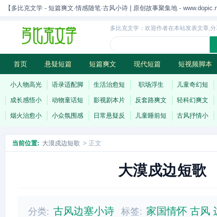
【多比克文学 - 短篇爽文·情感随笔·古风小诗 | 原创故事聚集地 - www.dopic.n
多比克文学：欢迎作者在本站发表文章,分
首页
悬疑短篇
短篇爽文
现代短篇
短视频脚本
古风小诗
科幻短篇
现代小诗
连载
小人物高光
语录适配脚
生活治愈短
职场浮生
儿童奇幻短
成长感悟小
动物童话短
影视剧本片
反套路爽文
轻科幻爽文
烟火治愈小
小众氛围感
日常悬疑反
儿童睡前短
古风抒情小
当前位置:
大漠戍边短歌
> 正文
大漠戍边短歌
古风边塞小诗
家国情怀
古风
分类:
标签: