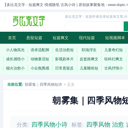
【多比克文学 - 短篇爽文·情感随笔·古风小诗 | 原创故事聚集地 - www.dopic.n
多比克文学：欢迎作者在本站发表文章,分
首页
悬疑短篇
短篇爽文
现代短篇
短视频脚本
古风小诗
科幻短篇
现代小诗
连载
小人物高光
语录适配脚
生活治愈短
职场浮生
儿童奇幻短
成长感悟小
动物童话短
影视剧本片
反套路爽文
轻科幻爽文
烟火治愈小
小众氛围感
日常悬疑反
儿童睡前短
古风抒情小
当前位置:
朝雾集｜四季风物短诗
> 正文
朝雾集｜四季风物
四季风物小诗
四季风物
治愈
分类:
标签: