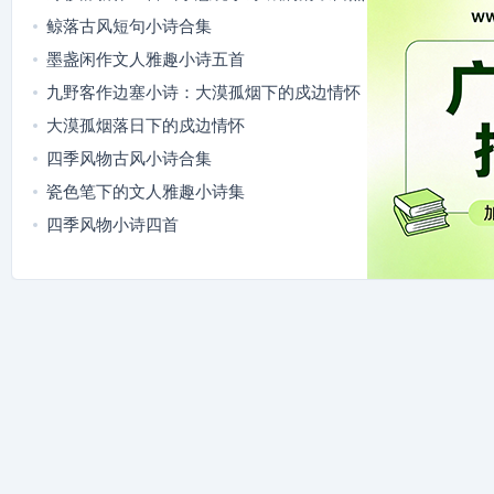
意趣
鲸落古风短句小诗合集
墨盏闲作文人雅趣小诗五首
九野客作边塞小诗：大漠孤烟下的戍边情怀
大漠孤烟落日下的戍边情怀
四季风物古风小诗合集
瓷色笔下的文人雅趣小诗集
四季风物小诗四首