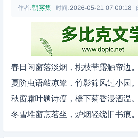
朝雾集
2026-05-21 07:00:18
作者:
时间:
春日闲窗落淡烟，桃枝带露触帘边
夏阶虫语敲凉簟，竹影筛风过小园
秋窗霜叶题诗瘦，檐下菊香浸酒温
冬雪堆窗烹茗坐，炉烟轻绕旧书痕