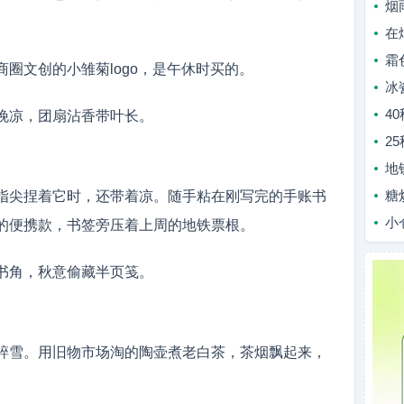
烟
在
霜
圈文创的小雏菊logo，是午休时买的。
冰
4
晚凉，团扇沾香带叶长。
2
地
糖
指尖捏着它时，还带着凉。随手粘在刚写完的手账书
小
的便携款，书签旁压着上周的地铁票根。
书角，秋意偷藏半页笺。
碎雪。用旧物市场淘的陶壶煮老白茶，茶烟飘起来，
。