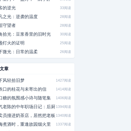
客的逆光
33阅读
凡之光：逆袭的温度
28阅读
陌守望者
28阅读
角拾光：豆浆香里的旧时光
30阅读
盏灯火的证明
25阅读
下微光：日常的温柔
26阅读
文章
下风轻拾旧梦
1427阅读
铁口的桂花与未寄出的信
1414阅读
口糖的氛围感小诗与随笔集
1406阅读
气老陈的中年职场日记：后厨
1394阅读
卖员撞进奶茶店，居然把老板
1340阅读
梅煮酒时，重逢故园烟火里
1337阅读