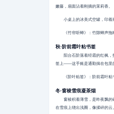
嫩藤，扇面沾着刚摘的茉莉香。
小桌上的冰美式空罐，印着商
《竹帘听蝉》：竹隙蝉声拖
秋·阶前霜叶粘书签
阳台石阶落着经霜的红枫，
签上——这手账是通勤揣在包里
《阶叶粘签》：阶前霜叶粘
冬·窗棱雪痕凝茶烟
窗棱积着薄雪，是昨夜飘的
在雪痕上绕出浅圈，像揉碎的云