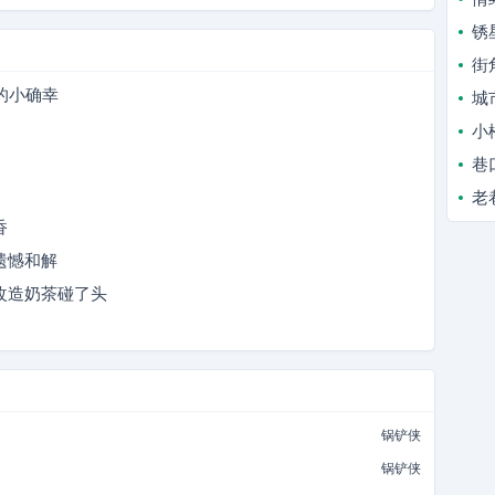
锈
街
的小确幸
城
小
巷
老
香
遗憾和解
改造奶茶碰了头
锅铲侠
锅铲侠