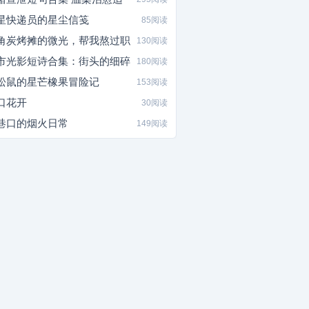
星快递员的星尘信笺
85阅读
角炭烤摊的微光，帮我熬过职
130阅读
市光影短诗合集：街头的细碎
180阅读
松鼠的星芒橡果冒险记
153阅读
口花开
30阅读
巷口的烟火日常
149阅读