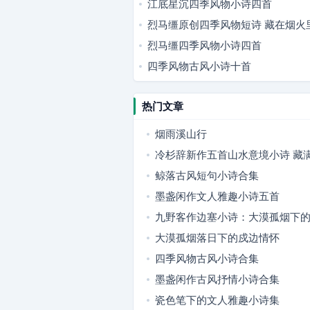
江底星沉四季风物小诗四首
烈马缰原创四季风物短诗 藏在烟火
烈马缰四季风物小诗四首
四季风物古风小诗十首
热门文章
烟雨溪山行
冷杉辞新作五首山水意境小诗 藏
意趣
鲸落古风短句小诗合集
墨盏闲作文人雅趣小诗五首
九野客作边塞小诗：大漠孤烟下
大漠孤烟落日下的戍边情怀
四季风物古风小诗合集
墨盏闲作古风抒情小诗合集
瓷色笔下的文人雅趣小诗集