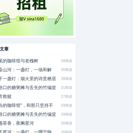
文章
尾的咖啡馆与老槐树
28阅读
染山河：一盏灯，一场和解
30阅读
下一盏灯：烟火里的诗意栖居
28阅读
巷口的糖粥摊与丢失的竹编篮
31阅读
宵救赎
27阅读
岛的咖啡馆”，和那只坚持不
33阅读
巷口的糖粥摊与丢失的竹编篮
29阅读
盏茶香，夜阑星河
26阅读
下星河：一盏灯，一隅宁静
26阅读