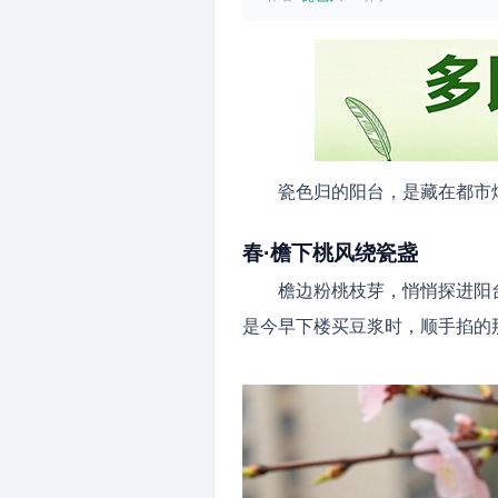
瓷色归的阳台，是藏在都市
春·檐下桃风绕瓷盏
檐边粉桃枝芽，悄悄探进阳
是今早下楼买豆浆时，顺手掐的