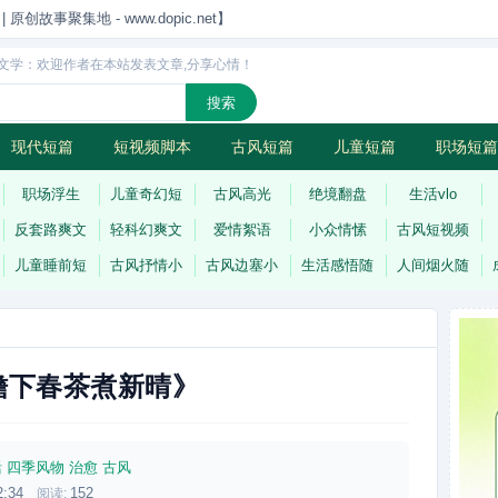
创故事聚集地 - www.dopic.net】
文学：欢迎作者在本站发表文章,分享心情！
现代短篇
短视频脚本
古风短篇
儿童短篇
职场短篇
诗
连载
职场浮生
儿童奇幻短
古风高光
绝境翻盘
生活vlo
反套路爽文
轻科幻爽文
爱情絮语
小众情愫
古风短视频
儿童睡前短
古风抒情小
古风边塞小
生活感悟随
人间烟火随
檐下春茶煮新晴》
活
四季风物
治愈
古风
2:34
152
阅读: