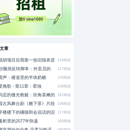
文章
截胡项目后我靠一份旧报表逆
218阅读
5秒脑洞反转脚本：外卖员的
127阅读
砚声：楼道里的半块奶糖
130阅读
星挽歌 - 第11章：星蚀
108阅读
屿迟的微光救赎：街角茶摊的
181阅读
园古风舞台剧《檐下茶》片段
108阅读
字楼楼下的橘猫和会说话的旧
127阅读
递柜里的2077年快递
165阅读
绪宣泄短句合集 温柔治愈适
295阅读