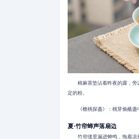
棉麻茶垫沾着昨夜的露，旁
定的粉。
《檐桃探盏》：桃芽偷蘸盏
夏·竹帘蝉声落扇边
竹帘缝里漏进蝉鸣，拖着凉