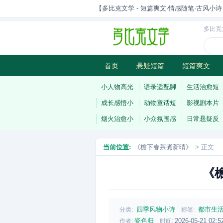
【多比克文学 - 短篇爽文·情感随笔·古风小诗 | 原
多比克
首页
悬疑短篇
短篇爽文
古风小诗
科幻短篇
现代小
小人物高光
语录适配脚
生活治愈短
成长感悟小
动物童话短
影视剧本片
烟火治愈小
小众氛围感
日常悬疑反
当前位置:
《檐下春茶煮新晴》
> 正文
《
四季风物小诗
都市生
分类:
标签:
瓷色归
2026-05-21 02:5
作者:
时间: