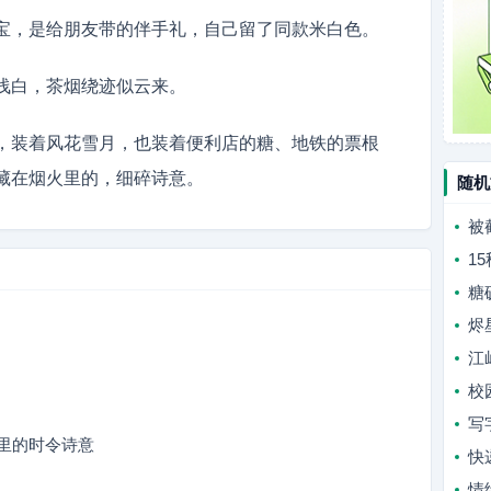
宝，是给朋友带的伴手礼，自己留了同款米白色。
浅白，茶烟绕迹似云来。
，装着风花雪月，也装着便利店的糖、地铁的票根
藏在烟火里的，细碎诗意。
随机
被
1
糖
烬
江
校
写
里的时令诗意
快
情