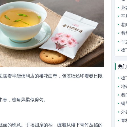
茶
平
巷
巷
半
檐
热门
边摆着半袋便利店的樱花曲奇，包装纸还印着春日限
檐
地
巷
中春，檐角风柔似剪匀。
锅
外
青
丝丝的晚意。手摇团扇的柄，缠着从楼下青竹丛掐的