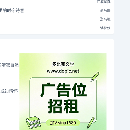
江底星沉
里的时令诗意
烈马缰
烈马缰
锅铲侠
满清寂自然
的戍边情怀