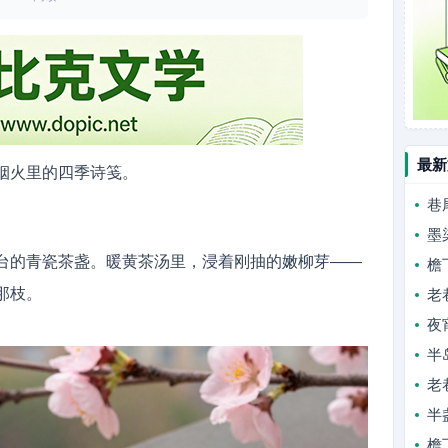
最新
烟火里的四季诗笺。
巷
墨
台的青瓷茶盏。暖黄茶汤里，浸着刚抽的嫩柳芽——
檐
那枝。
老
夜
半
老
半
檐