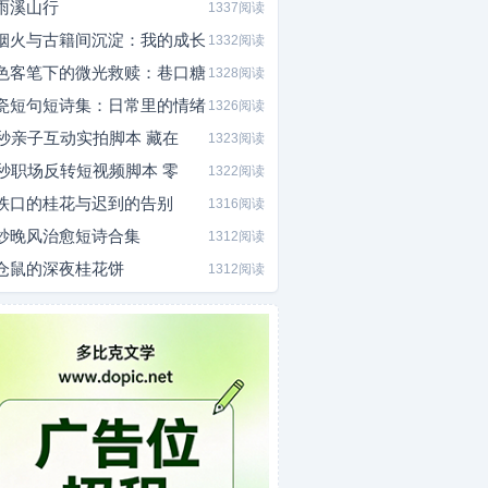
雨溪山行
1337阅读
烟火与古籍间沉淀：我的成长
1332阅读
色客笔下的微光救赎：巷口糖
1328阅读
瓷短句短诗集：日常里的情绪
1326阅读
0秒亲子互动实拍脚本 藏在
1323阅读
5秒职场反转短视频脚本 零
1322阅读
铁口的桂花与迟到的告别
1316阅读
炒晚风治愈短诗合集
1312阅读
仓鼠的深夜桂花饼
1312阅读