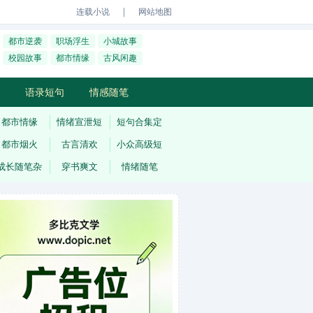
｜
连载小说
网站地图
都市逆袭
职场浮生
小城故事
校园故事
都市情缘
古风闲趣
语录短句
情感随笔
都市情缘
情绪宣泄短
短句合集定
都市烟火
古言清欢
小众高级短
成长随笔杂
穿书爽文
情绪随笔