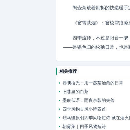
陶壶旁放着刚拆的快递暖手
《窗雪茶烟》：窗棱雪痕凝
四季流转，不过是阳台一隅
——是瓷色归的松弛日常，也是
相关推荐
巷隅拾光：用一盏茶治愈的日常
旧巷里的白茶
墨痕低语：雨夜余影的失落
四季风物古风小诗四首
烈马缰原创四季风物短诗 藏在烟火
朝雾集｜四季风物短诗