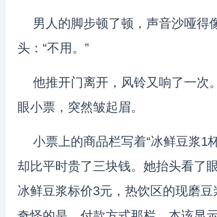
男人的脚步顿了顿，声音沙哑得
头：“不用。”
他推开门离开，风铃又响了一次
眼小票，突然皱起眉。
小票上的商品栏写着“冰鲜豆浆1
却比平时贵了三块钱。她抬头看了
冰鲜豆浆标价3元，热饮区的现磨豆
奇怪的是，付款方式那栏，本该显示