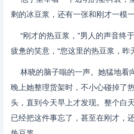
剩的冰豆浆，还有一张和刚才一模
“刚才的热豆浆，”男人的声音终
疲惫的笑意，“您这里的热豆浆，昨
林晓的脑子嗡的一声。她猛地看
晚上她整理货架时，不小心碰掉了
头，直到今天早上才发现。整个白
已经把这件事忘了，甚至在刚才，
热豆浆。