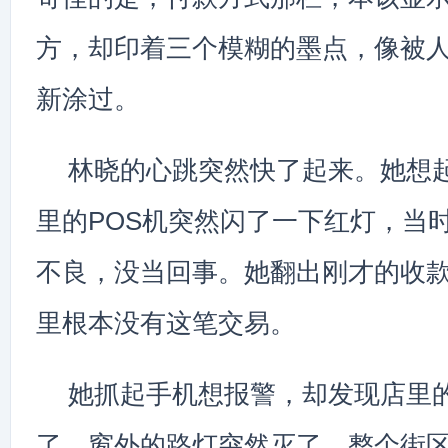
方，却印着三个模糊的墨点，像被
新涂过。
林晓的心跳突然快了起来。她想
里的POS机突然闪了一下红灯，当
不良，没当回事。她翻出刚才的收
里根本没有这笔交易。
她抓起手机想报警，却发现店里
了。窗外的路灯突然灭了，整个街