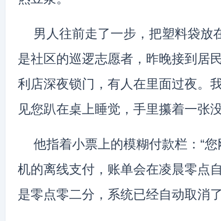
男人往前走了一步，把塑料袋放在
是社区的巡逻志愿者，昨晚接到居
利店深夜锁门，有人在里面过夜。
见您趴在桌上睡觉，手里攥着一张没
他指着小票上的模糊付款栏：“您
机的离线支付，账单会在凌晨零点
是零点零二分，系统已经自动取消了