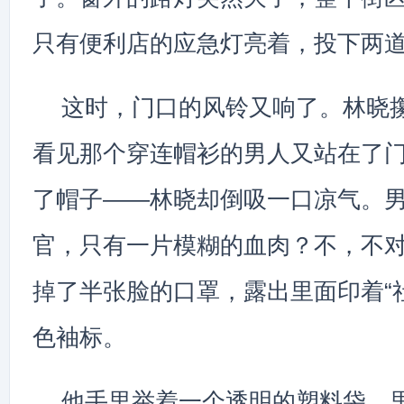
只有便利店的应急灯亮着，投下两
这时，门口的风铃又响了。林晓
看见那个穿连帽衫的男人又站在了
了帽子——林晓却倒吸一口凉气。
官，只有一片模糊的血肉？不，不
掉了半张脸的口罩，露出里面印着“
色袖标。
他手里举着一个透明的塑料袋，