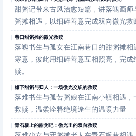
甜粥记带来古风治愈短篇，讲落魄画师
粥摊相遇，以细碎善意完成双向微光救
巷口甜粥摊的微光救赎
落魄书生与孤女在江南巷口的甜粥摊相
寒意，彼此用细碎善意互相照亮，完成
赎。
檐下甜粥与归人：一场微光交织的救赎
落难书生与孤苦粥娘在江南小镇相遇，
救赎，温柔诠释绝境逢生的温暖力量
青石板上的甜粥记：微光里的双向救赎
落难少女与守粥摊老人在青石板巷相遇