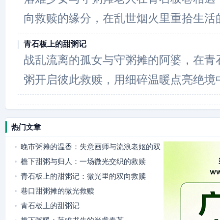
向救赎的缘分，在乱世烟火里重拾生活
青石板上的甜粥记
战乱流离的孤女与守粥摊的阿婆，在青
粥开启彼此救赎，用细碎温暖点亮绝境
热门文章
晚市粥摊的温香：失意画师与流浪老妪的双
向照亮
檐下甜粥与归人：一场微光交织的救赎
青石板上的甜粥记：微光里的双向救赎
巷口甜粥摊的微光救赎
青石板上的甜粥记