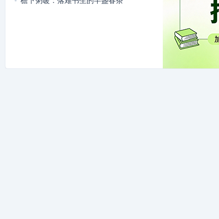
檐下粥暖：落难书生的半盏春茶