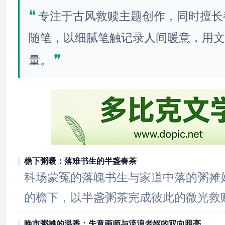
❝
专注于古风救赎主题创作，同时擅长
随笔，以细腻笔触记录人间暖意，用文
❞
量。
檐下粥暖：落难书生的半盏春茶
科场蒙冤的落魄书生与家道中落的粥摊
的檐下，以半盏粥茶完成彼此的微光救
晚市粥摊的温香：失意画师与流浪老妪的双向照亮