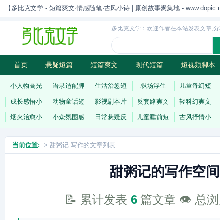
【多比克文学 - 短篇爽文·情感随笔·古风小诗 | 原创故事聚集地 - www.dopic.n
多比克文学：欢迎作者在本站发表文章,分
首页
悬疑短篇
短篇爽文
现代短篇
短视频脚本
古风小诗
科幻短篇
现代小诗
连载
小人物高光
语录适配脚
生活治愈短
职场浮生
儿童奇幻短
成长感悟小
动物童话短
影视剧本片
反套路爽文
轻科幻爽文
烟火治愈小
小众氛围感
日常悬疑反
儿童睡前短
古风抒情小
当前位置:
> 甜粥记 写作的文章列表
甜粥记的写作空间
📝 累计发表
6
篇文章 👁️ 总