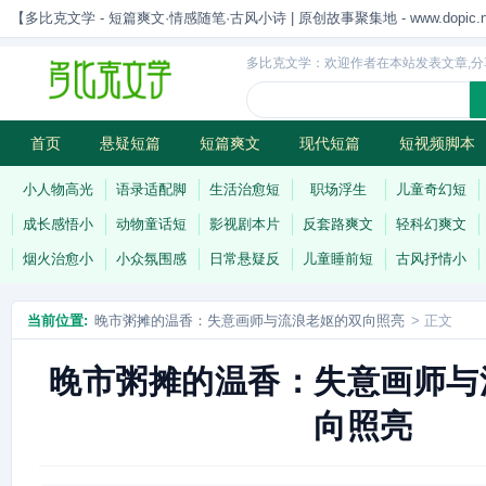
【多比克文学 - 短篇爽文·情感随笔·古风小诗 | 原创故事聚集地 - www.dopic.n
多比克文学：欢迎作者在本站发表文章,分
首页
悬疑短篇
短篇爽文
现代短篇
短视频脚本
古风小诗
科幻短篇
现代小诗
连载
小人物高光
语录适配脚
生活治愈短
职场浮生
儿童奇幻短
成长感悟小
动物童话短
影视剧本片
反套路爽文
轻科幻爽文
烟火治愈小
小众氛围感
日常悬疑反
儿童睡前短
古风抒情小
当前位置:
晚市粥摊的温香：失意画师与流浪老妪的双向照亮
> 正文
晚市粥摊的温香：失意画师与
向照亮