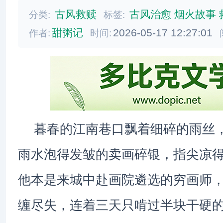
古风救赎
古风治愈
烟火故事
分类:
标签:
甜粥记
2026-05-17 12:27:01
作者:
时间:
暮春的江南巷口飘着细碎的雨丝
雨水泡得发皱的卖画碎银，指尖凉
他本是来城中赴画院遴选的穷画师
缠尽失，连着三天只啃过半块干硬