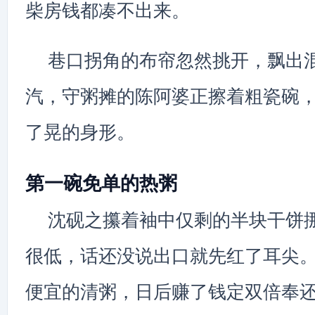
柴房钱都凑不出来。
巷口拐角的布帘忽然挑开，飘出
汽，守粥摊的陈阿婆正擦着粗瓷碗
了晃的身形。
第一碗免单的热粥
沈砚之攥着袖中仅剩的半块干饼
很低，话还没说出口就先红了耳尖
便宜的清粥，日后赚了钱定双倍奉