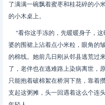
了满满一碗飘着蜜枣和桂花碎的小
的小木桌上。
“看你这手冻的，先暖暖身子，这
婆的围裙上沾着点小米粒，眼角的
的棉线。她前几日刚从邻县逃荒过
了，老伴也在逃难路上染病离世，
只能抱着破棉絮在桥洞下熬，靠着
支起这粥摊，头一回遇着这么个连
年轻人。