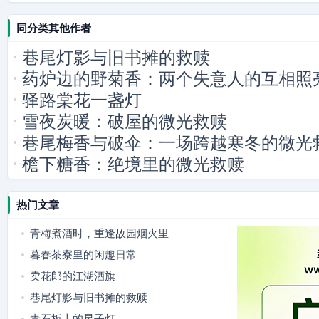
同分类其他作者
巷尾灯影与旧书摊的救赎
药炉边的野菊香：两个失意人的互相照
驿路棠花一盏灯
雪夜炭暖：破屋的微光救赎
巷尾梅香与破伞：一场跨越寒冬的微光
檐下糖香：绝境里的微光救赎
热门文章
青梅煮酒时，重逢故园烟火里
暮春茶寮里的闲趣日常
卖花郎的江湖酒旗
巷尾灯影与旧书摊的救赎
青石板上的星子灯