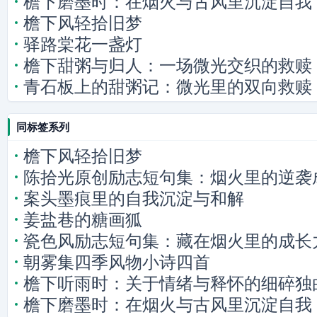
檐下磨墨时：在烟火与古风里沉淀自我
檐下风轻拾旧梦
驿路棠花一盏灯
檐下甜粥与归人：一场微光交织的救赎
青石板上的甜粥记：微光里的双向救赎
同标签系列
檐下风轻拾旧梦
陈拾光原创励志短句集：烟火里的逆袭
案头墨痕里的自我沉淀与和解
姜盐巷的糖画狐
瓷色风励志短句集：藏在烟火里的成长
朝雾集四季风物小诗四首
檐下听雨时：关于情绪与释怀的细碎独
檐下磨墨时：在烟火与古风里沉淀自我