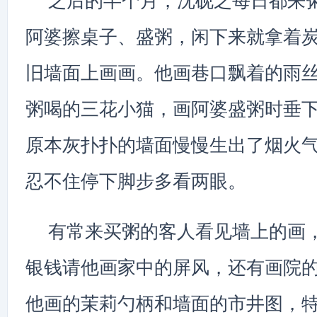
之后的半个月，沈砚之每日都来
阿婆擦桌子、盛粥，闲下来就拿着
旧墙面上画画。他画巷口飘着的雨
粥喝的三花小猫，画阿婆盛粥时垂
原本灰扑扑的墙面慢慢生出了烟火
忍不住停下脚步多看两眼。
有常来买粥的客人看见墙上的画
银钱请他画家中的屏风，还有画院
他画的茉莉勺柄和墙面的市井图，