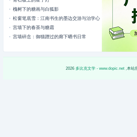
槐树下的糖画与白狐影
松窗笔底雪：江南书生的墨边交游与治学心
迹
宫墙下的春茶与糖霜
宫墙碎念：御猫蹭过的廊下晒书日常
2026
多比克文学 - www.dopic.net
,本站