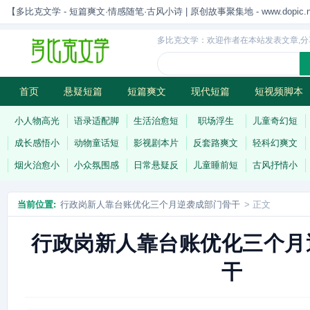
【多比克文学 - 短篇爽文·情感随笔·古风小诗 | 原创故事聚集地 - www.dopic.n
多比克文学：欢迎作者在本站发表文章,分
首页
悬疑短篇
短篇爽文
现代短篇
短视频脚本
古风小诗
科幻短篇
现代小诗
连载
小人物高光
语录适配脚
生活治愈短
职场浮生
儿童奇幻短
成长感悟小
动物童话短
影视剧本片
反套路爽文
轻科幻爽文
烟火治愈小
小众氛围感
日常悬疑反
儿童睡前短
古风抒情小
当前位置:
行政岗新人靠台账优化三个月逆袭成部门骨干
> 正文
行政岗新人靠台账优化三个月
干