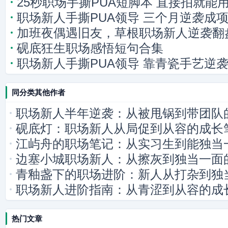
25秒职场手撕PUA短脚本 直接拍就能
职场新人手撕PUA领导 三个月逆袭成
加班夜偶遇旧友，草根职场新人逆袭翻
砚底狂生职场感悟短句合集
职场新人手撕PUA领导 靠青瓷手艺逆
同分类其他作者
职场新人半年逆袭：从被甩锅到带团队
砚底灯：职场新人从局促到从容的成长
江屿舟的职场笔记：从实习生到能独当
边塞小城职场新人：从擦灰到独当一面
青釉盏下的职场进阶：新人从打杂到独
职场新人进阶指南：从青涩到从容的成
热门文章