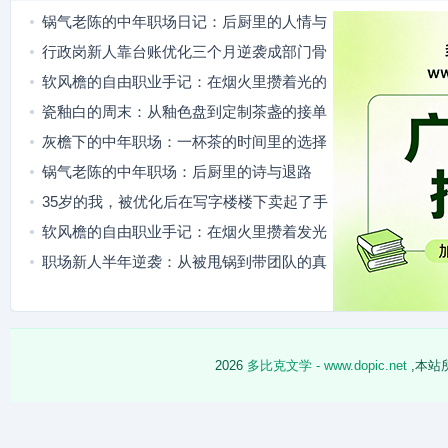
锅气老陈的中年职场日记：后厨里的人情与
选择
行政岗新人靠台账优化三个月逆袭成部门骨
干
软风檐的自由职业手记：在烟火里攒着光的
斜杠日常
瓷釉白的周末：从釉色盘到定制茶盏的接单
日常
灰檐下的中年职场：一杯茶的时间里的选择
锅气老陈的中年职场：后厨里的诗与退路
35岁的我，被优化后在写字楼楼下卖起了手
工酱菜
软风檐的自由职业手记：在烟火里攒着发光
的小日子
职场新人半年逆袭：从被甩锅到带团队的真
实成长路
2026
多比克文学 - www.dopic.net
,本站