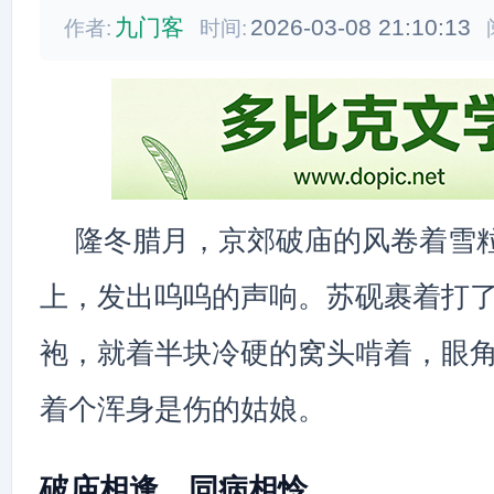
九门客
2026-03-08 21:10:13
作者:
时间:
隆冬腊月，京郊破庙的风卷着雪
上，发出呜呜的声响。苏砚裹着打
袍，就着半块冷硬的窝头啃着，眼
着个浑身是伤的姑娘。
破庙相逢，同病相怜