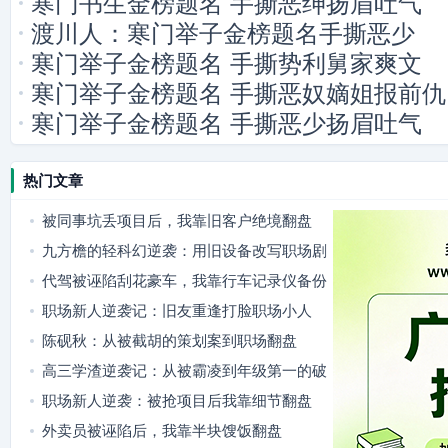
寒门书生金榜题名 手撕恶绅扬眉吐气
渡川人：寒门举子金榜题名手撕恶少
寒门举子金榜题名 手撕势利舅家爽文
寒门举子金榜题名 手撕恶奴嫡姐报前仇
寒门举子金榜题名 手撕恶少扬眉吐气
热门文章
被同事坑丢项目后，我靠旧客户绝境翻盘
九方檐的轻科幻逆袭：用旧设备改写职场剧
本
代驾被诬陷刮花豪车，我靠行车记录仪备份
翻盘
职场新人逆袭记：旧友重逢打脸职场小人
陈砚秋：从被截胡的策划案到职场翻盘
高三学渣逆袭记：从被霸凌到年级第一的破
局之路
职场新人逆袭：被抢项目后我靠细节翻盘
外卖员被诬陷后，我靠半块馊饭翻盘