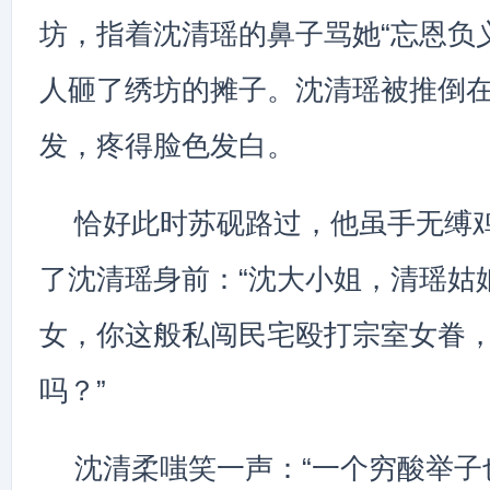
坊，指着沈清瑶的鼻子骂她“忘恩负
人砸了绣坊的摊子。沈清瑶被推倒
发，疼得脸色发白。
恰好此时苏砚路过，他虽手无缚
了沈清瑶身前：“沈大小姐，清瑶姑
女，你这般私闯民宅殴打宗室女眷
吗？”
沈清柔嗤笑一声：“一个穷酸举子