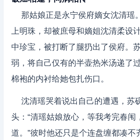
那姑娘正是永宁侯府嫡女沈清瑶
上明珠，却被庶母和嫡姐沈清柔设
中珍宝，被打断了腿扔出了侯府。
弱，将自己仅有的半壶热米汤递了
棉袍的内衬给她包扎伤口。
沈清瑶哭着说出自己的遭遇，苏
头：“清瑶姑娘放心，等我考完春闱
道。”彼时他还只是个连盘缠都凑不