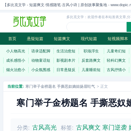
【多比克文学 - 短篇爽文·情感随笔·古风小诗 | 原创故事聚集地 - www.dopic.n
多比克文学：欢迎作者在本站发表文章,分
首页
悬疑短篇
短篇爽文
现代短篇
短视频脚本
古风小诗
科幻短篇
现代小诗
连载
小人物高光
语录适配脚
生活治愈短
职场浮生
儿童奇幻短
成长感悟小
动物童话短
影视剧本片
反套路爽文
轻科幻爽文
烟火治愈小
小众氛围感
日常悬疑反
儿童睡前短
古风抒情小
当前位置:
寒门举子金榜题名 手撕恶奴嫡姐扬眉吐气
> 正文
寒门举子金榜题名 手撕恶奴
古风高光
古风爽文
寒门逆袭
分类:
标签: