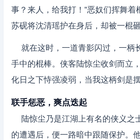
事？来人，给我打！”恶奴们挥舞着
苏砚将沈清瑶护在身后，却被一棍
就在这时，一道青影闪过，一柄
手中的棍棒。侠客陆惊尘收剑而立，
化日之下恃强凌弱，当我这柄剑是摆
联手惩恶，爽点迭起
陆惊尘乃是江湖上有名的侠义之
的遭遇后，便一路暗中跟随保护。