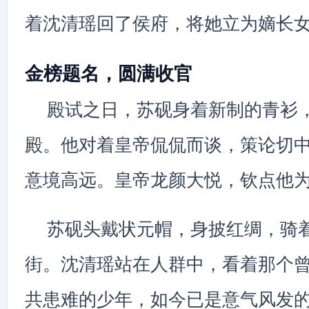
着沈清瑶回了侯府，将她立为嫡长
金榜题名，圆满收官
殿试之日，苏砚身着新制的青衫
殿。他对着皇帝侃侃而谈，策论切
意境高远。皇帝龙颜大悦，钦点他
苏砚头戴状元帽，身披红绸，骑
街。沈清瑶站在人群中，看着那个
共患难的少年，如今已是意气风发