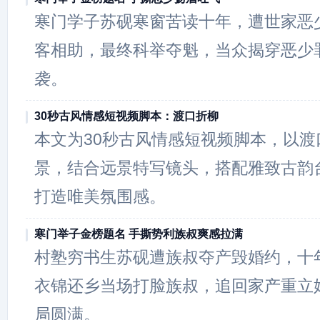
寒门学子苏砚寒窗苦读十年，遭世家恶
客相助，最终科举夺魁，当众揭穿恶少
袭。
30秒古风情感短视频脚本：渡口折柳
本文为30秒古风情感短视频脚本，以渡
景，结合远景特写镜头，搭配雅致古韵
打造唯美氛围感。
寒门举子金榜题名 手撕势利族叔爽感拉满
村塾穷书生苏砚遭族叔夺产毁婚约，十
衣锦还乡当场打脸族叔，追回家产重立
局圆满。