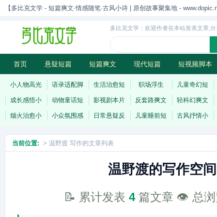
【多比克文学 - 短篇爽文·情感随笔·古风小诗 | 原创故事聚集地 - www.dopic.n
多比克文学：欢迎作者在本站发表文章,分
首页
悬疑短篇
短篇爽文
现代短篇
短视频脚本
古风小诗
科幻短篇
现代小诗
连载
小人物高光
语录适配脚
生活治愈短
职场浮生
儿童奇幻短
成长感悟小
动物童话短
影视剧本片
反套路爽文
轻科幻爽文
烟火治愈小
小众氛围感
日常悬疑反
儿童睡前短
古风抒情小
当前位置:
> 温野渡 写作的文章列表
温野渡的写作空间
📝 累计发表
4
篇文章 👁️ 总