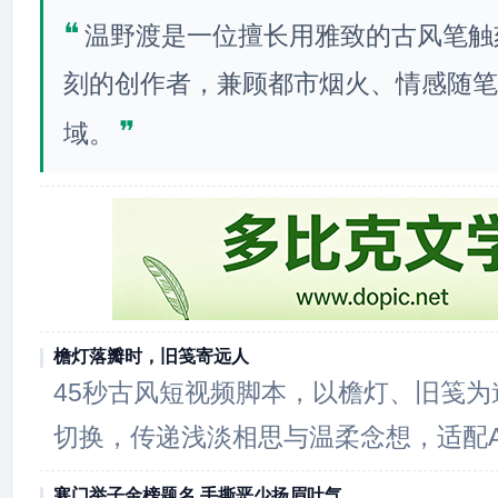
❝
温野渡是一位擅长用雅致的古风笔触
刻的创作者，兼顾都市烟火、情感随笔
❞
域。
檐灯落瓣时，旧笺寄远人
45秒古风短视频脚本，以檐灯、旧笺
切换，传递浅淡相思与温柔念想，适配A
寒门举子金榜题名 手撕恶少扬眉吐气