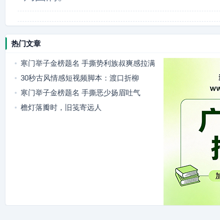
热门文章
寒门举子金榜题名 手撕势利族叔爽感拉满
30秒古风情感短视频脚本：渡口折柳
寒门举子金榜题名 手撕恶少扬眉吐气
檐灯落瓣时，旧笺寄远人