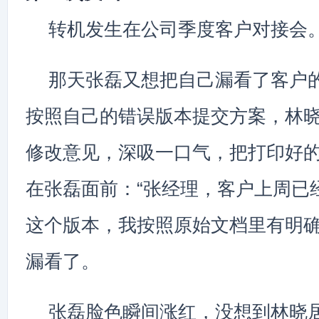
转机发生在公司季度客户对接会
那天张磊又想把自己漏看了客户
按照自己的错误版本提交方案，林
修改意见，深吸一口气，把打印好
在张磊面前：“张经理，客户上周已
这个版本，我按照原始文档里有明
漏看了。
张磊脸色瞬间涨红，没想到林晓