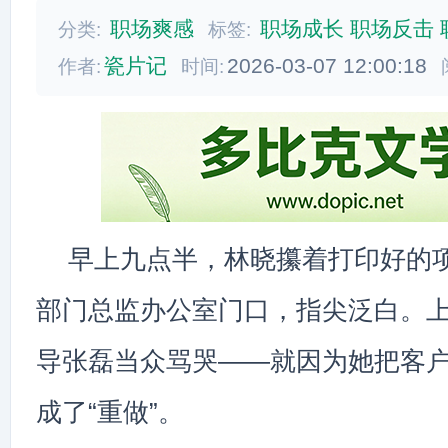
职场爽感
职场成长
职场反击
分类:
标签:
瓷片记
2026-03-07 12:00:18
作者:
时间:
早上九点半，林晓攥着打印好的
部门总监办公室门口，指尖泛白。
导张磊当众骂哭——就因为她把客户
成了“重做”。