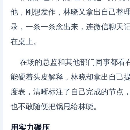
他，刚想发作，林晓又拿出自己整
录，一条一条念出来，连微信聊天
在桌上。
在场的总监和其他部门同事都看
能硬着头皮解释，林晓却拿出自己
度表，清晰标注了自己完成的节点
也不敢随便把锅甩给林晓。
用实力碾压