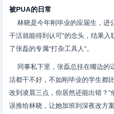
被PUA的日常
林晓是今年刚毕业的应届生，进公
干活就能得到认可”的念头，结果入
了张磊的专属“打杂工具人”。
同事私下里，张磊总挂在嘴边的话
活都干不好，不如刚毕业的学生都比
改到凌晨三点，你居然还能出错？”
误推给林晓，让她加班到深夜改方