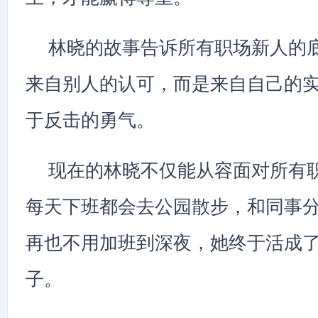
林晓的故事告诉所有职场新人的
来自别人的认可，而是来自自己的
于反击的勇气。
现在的林晓不仅能从容面对所有
每天下班都会去公园散步，和同事
再也不用加班到深夜，她终于活成
子。