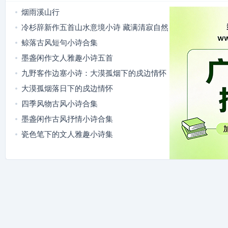
烟雨溪山行
冷杉辞新作五首山水意境小诗 藏满清寂自然
意趣
鲸落古风短句小诗合集
墨盏闲作文人雅趣小诗五首
九野客作边塞小诗：大漠孤烟下的戍边情怀
大漠孤烟落日下的戍边情怀
四季风物古风小诗合集
墨盏闲作古风抒情小诗合集
瓷色笔下的文人雅趣小诗集