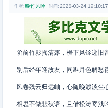
晚竹风吟
2026-03-24 19:10:1
作者:
时间:
阶前竹影摇清露，檐下风铃递旧
别后经年逢故友，同斟月色解愁
风卷残云归远岫，心随晚籁淡尘
相思不做悲秋语，且借松涛寄浅