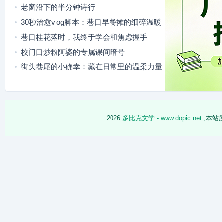
疲惫
老窗沿下的半分钟诗行
30秒治愈vlog脚本：巷口早餐摊的细碎温暖
巷口桂花落时，我终于学会和焦虑握手
校门口炒粉阿婆的专属课间暗号
街头巷尾的小确幸：藏在日常里的温柔力量
2026
多比克文学 - www.dopic.net
,本站