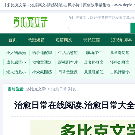
【多比克文学 - 短篇爽文·情感随笔·古风小诗 | 原创故事聚集地 - www.dopic.n
多比克文学：欢迎作者在本站发表文章,分
首页
悬疑短篇
短篇爽文
现代短篇
短视频脚本
古风小诗
科幻短篇
现代小诗
连载
小人物高光
语录适配脚
生活治愈短
职场浮生
儿童奇幻短
成长感悟小
动物童话短
影视剧本片
反套路爽文
轻科幻爽文
烟火治愈小
小众氛围感
日常悬疑反
儿童睡前短
古风抒情小
当前位置:
多比克文学
> 治愈日常 列表
治愈日常在线阅读,治愈日常大全