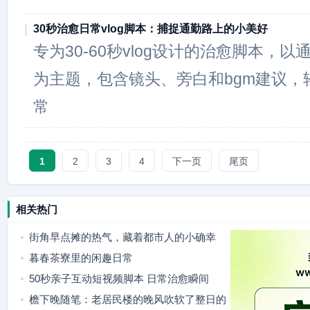
30秒治愈日常vlog脚本：捕捉通勤路上的小美好
专为30-60秒vlog设计的治愈脚本，
为主题，包含镜头、旁白和bgm建议，
常
1
2
3
4
下一页
尾页
相关热门
街角早点摊的热气，藏着都市人的小确幸
暮春茶寮里的闲趣日常
50秒亲子互动短视频脚本 日常治愈瞬间
檐下晚随笔：老居民楼的晚风吹软了整日的