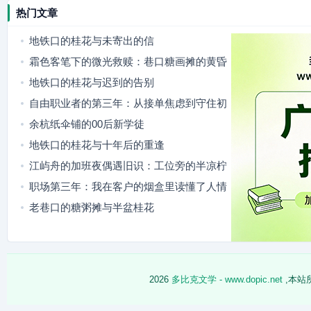
热门文章
地铁口的桂花与未寄出的信
霜色客笔下的微光救赎：巷口糖画摊的黄昏
地铁口的桂花与迟到的告别
自由职业者的第三年：从接单焦虑到守住初
心
余杭纸伞铺的00后新学徒
地铁口的桂花与十年后的重逢
江屿舟的加班夜偶遇旧识：工位旁的半凉柠
檬水
职场第三年：我在客户的烟盒里读懂了人情
老巷口的糖粥摊与半盆桂花
2026
多比克文学 - www.dopic.net
,本站