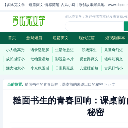
【多比克文学 - 短篇爽文·情感随笔·古风小诗 | 原创故事聚集地 - www.dopic.n
多比克文学：欢迎作者在本站发表文章,分
首页
悬疑短篇
短篇爽文
现代短篇
短视频脚本
古风小诗
科幻短篇
现代小诗
连载
小人物高光
语录适配脚
生活治愈短
职场浮生
儿童奇幻短
成长感悟小
动物童话短
影视剧本片
反套路爽文
轻科幻爽文
烟火治愈小
小众氛围感
日常悬疑反
儿童睡前短
古风抒情小
当前位置:
糙面书生的青春回响：课桌前的未说出口的秘密
> 正文
糙面书生的青春回响：课桌前
秘密