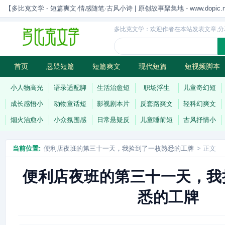
【多比克文学 - 短篇爽文·情感随笔·古风小诗 | 原创故事聚集地 - www.dopic.n
多比克文学：欢迎作者在本站发表文章,分
首页
悬疑短篇
短篇爽文
现代短篇
短视频脚本
古风小诗
科幻短篇
现代小诗
连载
小人物高光
语录适配脚
生活治愈短
职场浮生
儿童奇幻短
成长感悟小
动物童话短
影视剧本片
反套路爽文
轻科幻爽文
烟火治愈小
小众氛围感
日常悬疑反
儿童睡前短
古风抒情小
当前位置:
便利店夜班的第三十一天，我捡到了一枚熟悉的工牌
> 正文
便利店夜班的第三十一天，我
悉的工牌