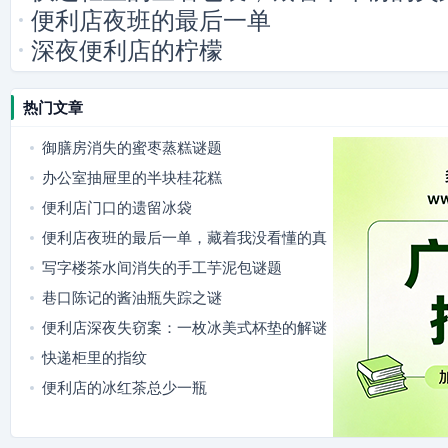
便利店夜班的最后一单
深夜便利店的柠檬
热门文章
御膳房消失的蜜枣蒸糕谜题
办公室抽屉里的半块桂花糕
便利店门口的遗留冰袋
便利店夜班的最后一单，藏着我没看懂的真
相
写字楼茶水间消失的手工芋泥包谜题
巷口陈记的酱油瓶失踪之谜
便利店深夜失窃案：一枚冰美式杯垫的解谜
快递柜里的指纹
便利店的冰红茶总少一瓶