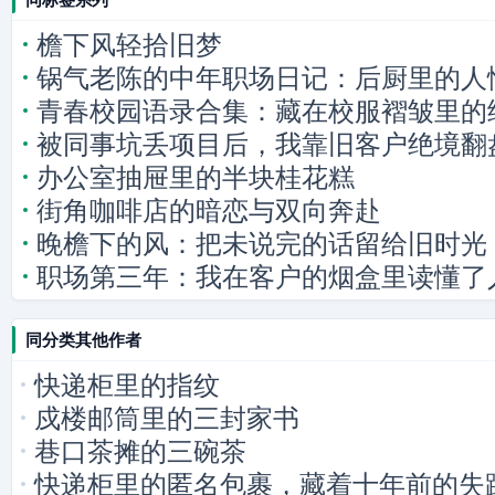
檐下风轻拾旧梦
锅气老陈的中年职场日记：后厨里的人
青春校园语录合集：藏在校服褶皱里的
被同事坑丢项目后，我靠旧客户绝境翻
办公室抽屉里的半块桂花糕
街角咖啡店的暗恋与双向奔赴
晚檐下的风：把未说完的话留给旧时光
职场第三年：我在客户的烟盒里读懂了
同分类其他作者
快递柜里的指纹
戍楼邮筒里的三封家书
巷口茶摊的三碗茶
快递柜里的匿名包裹，藏着十年前的失