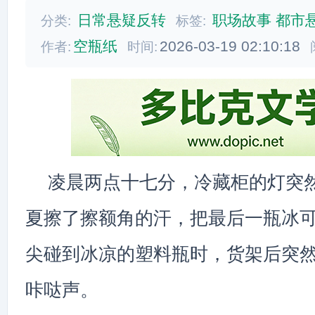
日常悬疑反转
职场故事
都市
分类:
标签:
空瓶纸
2026-03-19 02:10:18
作者:
时间:
凌晨两点十七分，冷藏柜的灯突
夏擦了擦额角的汗，把最后一瓶冰
尖碰到冰凉的塑料瓶时，货架后突
咔哒声。