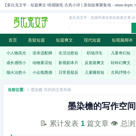
【多比克文学 - 短篇爽文·情感随笔·古风小诗 | 原创故事聚集地 - www.dopic.n
多比克文学：欢迎作者在本站发表文章,分
首页
悬疑短篇
短篇爽文
现代短篇
短视频脚本
古风小诗
科幻短篇
现代小诗
连载
小人物高光
语录适配脚
生活治愈短
职场浮生
儿童奇幻短
成长感悟小
动物童话短
影视剧本片
反套路爽文
轻科幻爽文
烟火治愈小
小众氛围感
日常悬疑反
儿童睡前短
古风抒情小
当前位置:
> 墨染檐 写作的文章列表
墨染檐的写作空间
📝 累计发表
1
篇文章 👁️ 总