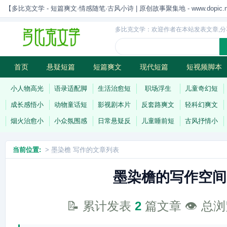
【多比克文学 - 短篇爽文·情感随笔·古风小诗 | 原创故事聚集地 - www.dopic.n
多比克文学：欢迎作者在本站发表文章,分
首页
悬疑短篇
短篇爽文
现代短篇
短视频脚本
古风小诗
科幻短篇
现代小诗
连载
小人物高光
语录适配脚
生活治愈短
职场浮生
儿童奇幻短
成长感悟小
动物童话短
影视剧本片
反套路爽文
轻科幻爽文
烟火治愈小
小众氛围感
日常悬疑反
儿童睡前短
古风抒情小
当前位置:
> 墨染檐 写作的文章列表
墨染檐的写作空间
📝 累计发表
2
篇文章 👁️ 总