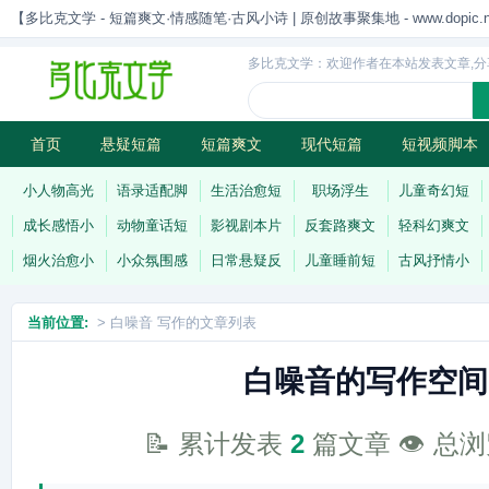
【多比克文学 - 短篇爽文·情感随笔·古风小诗 | 原创故事聚集地 - www.dopic.n
多比克文学：欢迎作者在本站发表文章,分
首页
悬疑短篇
短篇爽文
现代短篇
短视频脚本
古风小诗
科幻短篇
现代小诗
连载
小人物高光
语录适配脚
生活治愈短
职场浮生
儿童奇幻短
成长感悟小
动物童话短
影视剧本片
反套路爽文
轻科幻爽文
烟火治愈小
小众氛围感
日常悬疑反
儿童睡前短
古风抒情小
当前位置:
> 白噪音 写作的文章列表
白噪音的写作空间
📝 累计发表
2
篇文章 👁️ 总