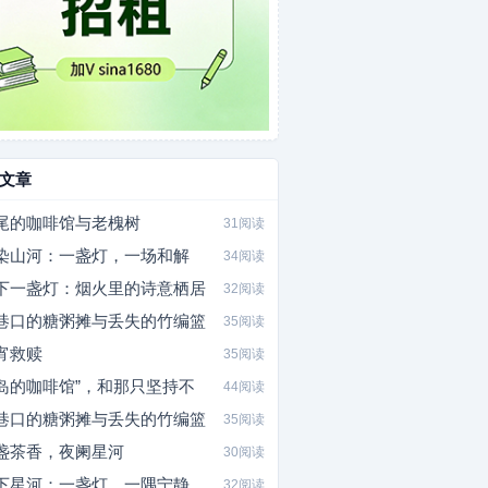
文章
尾的咖啡馆与老槐树
31阅读
染山河：一盏灯，一场和解
34阅读
下一盏灯：烟火里的诗意栖居
32阅读
巷口的糖粥摊与丢失的竹编篮
35阅读
宵救赎
35阅读
岛的咖啡馆”，和那只坚持不
44阅读
巷口的糖粥摊与丢失的竹编篮
35阅读
盏茶香，夜阑星河
30阅读
下星河：一盏灯，一隅宁静
32阅读