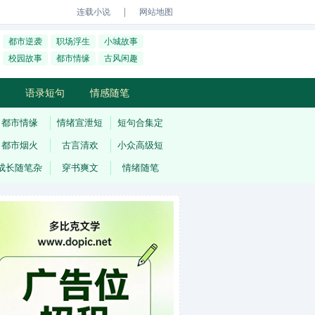
｜
连载小说
网站地图
都市逆袭
职场浮生
小城故事
校园故事
都市情缘
古风闲趣
语录短句
情感随笔
都市情缘
情绪宣泄短
短句合集定
都市烟火
古言清欢
小众高级短
成长随笔杂
穿书爽文
情绪随笔