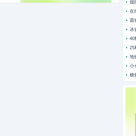
烟
在
霜
冰
4
2
地
小
糖