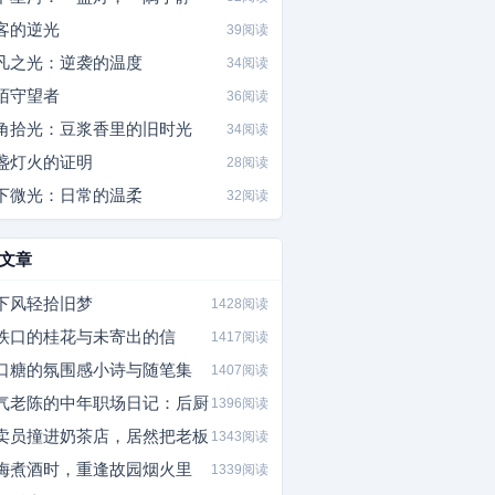
客的逆光
39阅读
凡之光：逆袭的温度
34阅读
陌守望者
36阅读
角拾光：豆浆香里的旧时光
34阅读
盏灯火的证明
28阅读
下微光：日常的温柔
32阅读
文章
下风轻拾旧梦
1428阅读
铁口的桂花与未寄出的信
1417阅读
口糖的氛围感小诗与随笔集
1407阅读
气老陈的中年职场日记：后厨
1396阅读
卖员撞进奶茶店，居然把老板
1343阅读
梅煮酒时，重逢故园烟火里
1339阅读