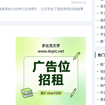
2026-04-22
茶
森林里的小伙伴们主动帮忙，让它学会了团结和责任的故事
平
巷
巷
半
檐
热门
檐
地
巷
锅
外
青