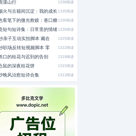
雨溪山行
1338阅读
烟火与古籍间沉淀：我的成长
1335阅读
色客笔下的微光救赎：巷口糖
1330阅读
瓷短句短诗集：日常里的情绪
1326阅读
0秒亲子互动实拍脚本 藏在
1325阅读
5秒职场反转短视频脚本 零
1322阅读
铁口的桂花与迟到的告别
1319阅读
仓鼠的深夜桂花饼
1315阅读
炒晚风治愈短诗合集
1313阅读