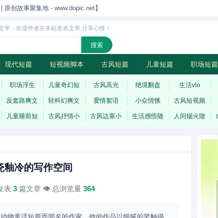
创故事聚集地 - www.dopic.net】
文学：欢迎作者在本站发表文章,分享心情！
现代短篇
短视频脚本
古风短篇
儿童短篇
职场短篇
诗
连载
职场浮生
儿童奇幻短
古风高光
绝境翻盘
生活vlo
反套路爽文
轻科幻爽文
爱情絮语
小众情愫
古风短视频
儿童睡前短
古风抒情小
古风边塞小
生活感悟随
人间烟火随
瓷釉冷的写作空间
计发表
3
篇文章 👁️ 总浏览量
364
的动物童话短篇而闻名的作家。他的作品以细腻的笔触描