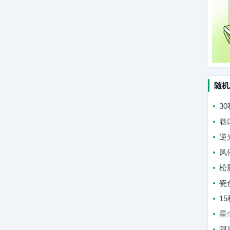
随机
3
巷
逆
风
松
瓷
1
星
阿