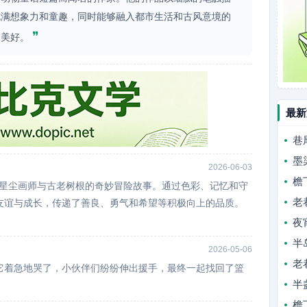
充满想象力和童趣，同时能够融入都市生活和古风意境的
❞
和美好。
最新
巷
墨
2026-06-03
檐
轻星尘画师与古老树根的奇妙冒险故事。通过色彩、记忆和守
老
友谊与成长，传递了善良、勇气和希望等积极向上的品质。
夜
半
2026-05-06
老
它着急地哭了，小伙伴们纷纷伸出援手，最终一起找回了篮
半
檐