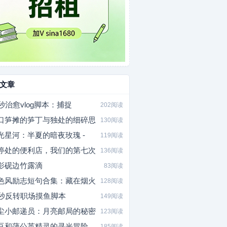
文章
0秒治愈vlog脚本：捕捉
202阅读
口笋摊的笋丁与独处的细碎思
130阅读
光星河：半夏的暗夜玫瑰 -
119阅读
停处的便利店，我们的第七次
136阅读
影砚边竹露滴
83阅读
色风励志短句合集：藏在烟火
128阅读
5秒反转职场摸鱼脚本
149阅读
尘小邮递员：月亮邮局的秘密
123阅读
豆和蒲公英精灵的寻光冒险
185阅读