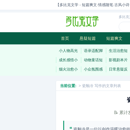
【多比克文学 - 短篇爽文·情感随笔·古风小诗 | 原
多比克
首页
悬疑短篇
短篇爽文
古风小诗
科幻短篇
现代小
小人物高光
语录适配脚
生活治愈短
成长感悟小
动物童话短
影视剧本片
烟火治愈小
小众氛围感
日常悬疑反
当前位置:
> 瓷釉冷 写作的文章列表
📝 累
❝
瓷釉冷是一位以创作温暖治愈