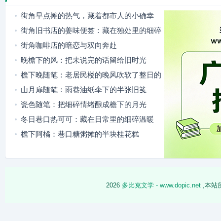
街角早点摊的热气，藏着都市人的小确幸
街角旧书店的姜味便签：藏在独处里的细碎
善意
街角咖啡店的暗恋与双向奔赴
晚檐下的风：把未说完的话留给旧时光
檐下晚随笔：老居民楼的晚风吹软了整日的
疲惫
山月扉随笔：雨巷油纸伞下的半张旧笺
瓷色随笔：把细碎情绪酿成檐下的月光
冬日巷口热可可：藏在日常里的细碎温暖
檐下阿橘：巷口糖粥摊的半块桂花糕
2026
多比克文学 - www.dopic.net
,本站