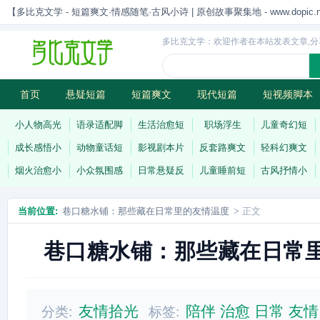
【多比克文学 - 短篇爽文·情感随笔·古风小诗 | 原创故事聚集地 - www.dopic.n
多比克文学：欢迎作者在本站发表文章,分
首页
悬疑短篇
短篇爽文
现代短篇
短视频脚本
古风小诗
科幻短篇
现代小诗
连载
小人物高光
语录适配脚
生活治愈短
职场浮生
儿童奇幻短
成长感悟小
动物童话短
影视剧本片
反套路爽文
轻科幻爽文
烟火治愈小
小众氛围感
日常悬疑反
儿童睡前短
古风抒情小
当前位置:
巷口糖水铺：那些藏在日常里的友情温度
> 正文
巷口糖水铺：那些藏在日常
友情拾光
陪伴
治愈
日常
友情
分类:
标签: