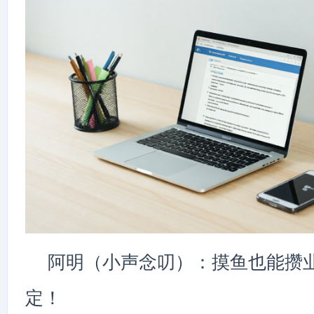
阿明（小声念叨）：摸鱼也能攒业
定！