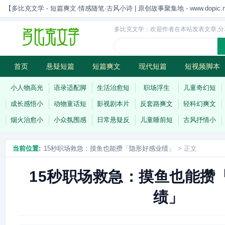
【多比克文学 - 短篇爽文·情感随笔·古风小诗 | 原创故事聚集地 - www.dopic.n
多比克文学：欢迎作者在本站发表文章,分
首页
悬疑短篇
短篇爽文
现代短篇
短视频脚本
古风小诗
科幻短篇
现代小诗
连载
小人物高光
语录适配脚
生活治愈短
职场浮生
儿童奇幻短
成长感悟小
动物童话短
影视剧本片
反套路爽文
轻科幻爽文
烟火治愈小
小众氛围感
日常悬疑反
儿童睡前短
古风抒情小
当前位置:
15秒职场救急：摸鱼也能攒「隐形好感业绩」
> 正文
15秒职场救急：摸鱼也能攒
绩」