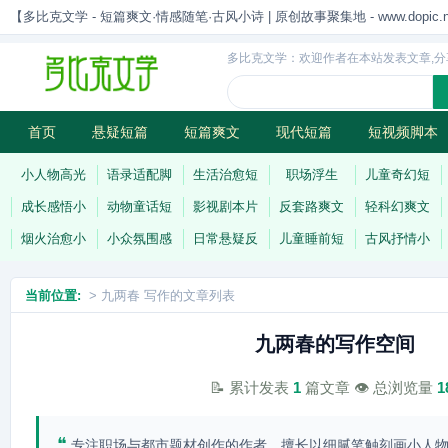
【多比克文学 - 短篇爽文·情感随笔·古风小诗 | 原创故事聚集地 - www.dopic.n
多比克文学：欢迎作者在本站发表文章,分
首页
悬疑短篇
短篇爽文
现代短篇
短视频脚本
古风小诗
科幻短篇
现代小诗
连载
小人物高光
语录适配脚
生活治愈短
职场浮生
儿童奇幻短
成长感悟小
动物童话短
影视剧本片
反套路爽文
轻科幻爽文
烟火治愈小
小众氛围感
日常悬疑反
儿童睡前短
古风抒情小
当前位置:
> 九两春 写作的文章列表
九两春的写作空间
📝 累计发表
1
篇文章 👁️ 总浏览量
1
❝
专注职场与都市题材创作的作者，擅长以细腻笔触刻画小人