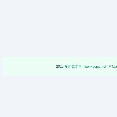
2026
多比克文学 - www.dopic.net
,本站