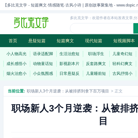
【多比克文学 - 短篇爽文·情感随笔·古风小诗 | 原创故事聚集地 - www.dopic.n
多比克文学：欢迎作者在本站发表文章,分
首页
悬疑短篇
短篇爽文
现代短篇
短视频脚本
古风小诗
科幻短篇
现代小诗
连载
小人物高光
语录适配脚
生活治愈短
职场浮生
儿童奇幻短
成长感悟小
动物童话短
影视剧本片
反套路爽文
轻科幻爽文
烟火治愈小
小众氛围感
日常悬疑反
儿童睡前短
古风抒情小
当前位置:
职场新人3个月逆袭：从被排挤到拿下百万项目
> 正文
职场新人3个月逆袭：从被排
目