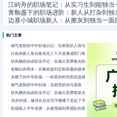
江屿舟的职场笔记：从实习生到能独当
青釉盏下的职场进阶：新人从打杂到独
边塞小城职场新人：从擦灰到独当一面
热门文章
锅气老陈的中年职场日记：后厨里的人情与
选择
行政岗新人靠台账优化三个月逆袭成部门骨
干
软风檐的自由职业手记：在烟火里攒着光的
斜杠日常
瓷釉白的周末：从釉色盘到定制茶盏的接单
日常
灰檐下的中年职场：一杯茶的时间里的选择
锅气老陈的中年职场：后厨里的诗与退路
软风檐的自由职业手记：在烟火里攒着发光
的小日子
35岁的我，被优化后在写字楼楼下卖起了手
工酱菜
职场新人半年逆袭：从被甩锅到带团队的真
实成长路