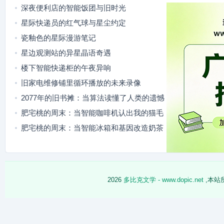
深夜便利店的智能饭团与旧时光
星际快递员的红气球与星尘约定
瓷釉色的星际漫游笔记
星边观测站的异星晶语奇遇
楼下智能快递柜的午夜异响
旧家电维修铺里循环播放的未来录像
2077年的旧书摊：当算法读懂了人类的遗憾
肥宅桃的周末：当智能咖啡机认出我的猫毛
肥宅桃的周末：当智能冰箱和基因改造奶茶
碰了头
2026
多比克文学 - www.dopic.net
,本站