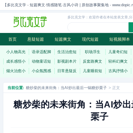
【多比克文学 - 短篇爽文·情感随笔·古风小诗 | 原创故事聚集地 - www.dopic.n
多比克文学：欢迎作者在本站发表文章,分
首页
悬疑短篇
短篇爽文
现代短篇
短视频脚本
古风小诗
科幻短篇
现代小诗
连载
小人物高光
语录适配脚
生活治愈短
职场浮生
儿童奇幻短
成长感悟小
动物童话短
影视剧本片
反套路爽文
轻科幻爽文
烟火治愈小
小众氛围感
日常悬疑反
儿童睡前短
古风抒情小
当前位置:
糖炒柴的未来街角：当AI炒出最后一锅糖炒栗子
> 正文
糖炒柴的未来街角：当AI炒
栗子