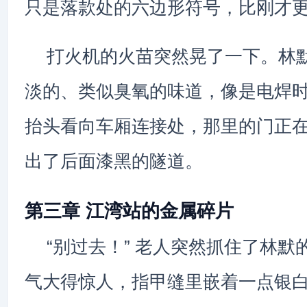
只是落款处的六边形符号，比刚才
打火机的火苗突然晃了一下。林
淡的、类似臭氧的味道，像是电焊
抬头看向车厢连接处，那里的门正
出了后面漆黑的隧道。
第三章 江湾站的金属碎片
“别过去！” 老人突然抓住了林默
气大得惊人，指甲缝里嵌着一点银白