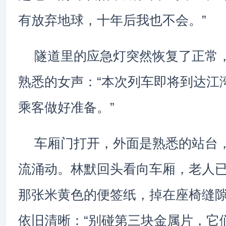
有放弃地球，十年后我也不会。”
隧道里的应急灯突然恢复了正常
熟悉的女声：“本次列车即将到达江
乘客做好准备。”
车厢门打开，外面是熟悉的站台
流涌动。林默回头看向车厢，老人
那张米黄色的便签纸，掉在座椅缝
依旧清晰：“别碰第三块金属片，它