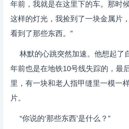
年前，我就是在这里下的车。那时
这样的灯光，我捡到了一块金属片
看到了那些东西。”
林默的心跳突然加速。他想起了
年前也是在地铁10号线失踪的，最
里，有一块和老人指甲缝里一模一
片。
“你说的‘那些东西’是什么？”