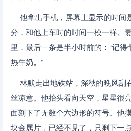
他拿出手机，屏幕上显示的时间
分，和他上车时的时间一模一样。
里，最后一条是半小时前的：“记得
热牛奶。”
林默走出地铁站，深秋的晚风刮
丝凉意。他抬头看向天空，星星很
面刻下了无数个六边形的符号。他
块金属片，已经不见了，只剩下一