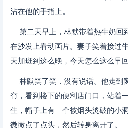
沾在他的手指上。
第二天早上，林默带着热牛奶回
在沙发上看动画片。妻子笑着接过牛
天加班到这么晚，今天怎么这么早回
林默笑了笑，没有说话。他走到
帘，看到楼下的便利店门口，站着
生，帽子上有一个被烟头烫破的小
微微点了点头，然后转身离开了。