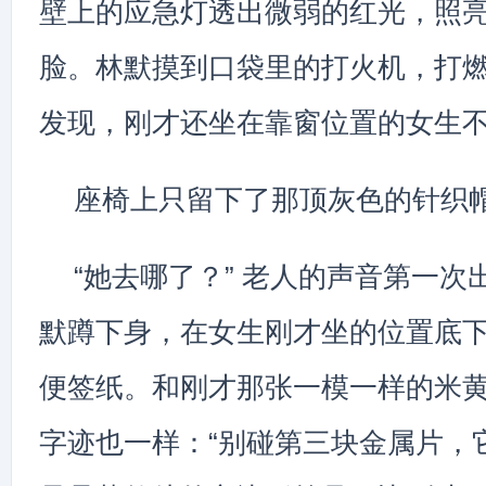
壁上的应急灯透出微弱的红光，照
脸。林默摸到口袋里的打火机，打
发现，刚才还坐在靠窗位置的女生
座椅上只留下了那顶灰色的针织
“她去哪了？” 老人的声音第一次
默蹲下身，在女生刚才坐的位置底
便签纸。和刚才那张一模一样的米
字迹也一样：“别碰第三块金属片，