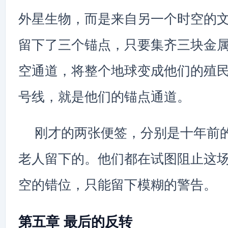
外星生物，而是来自另一个时空的
留下了三个锚点，只要集齐三块金
空通道，将整个地球变成他们的殖民
号线，就是他们的锚点通道。
刚才的两张便签，分别是十年前
老人留下的。他们都在试图阻止这
空的错位，只能留下模糊的警告。
第五章 最后的反转