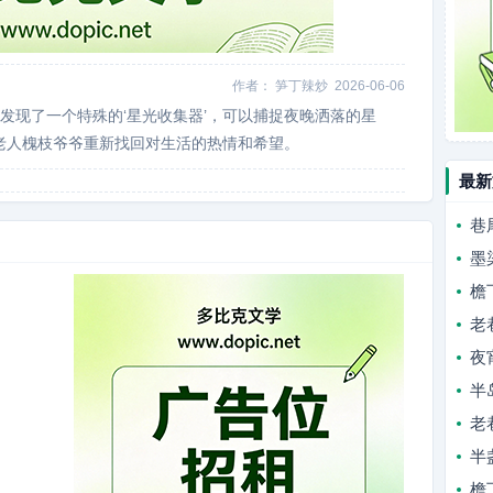
作者：
笋丁辣炒
2026-06-06
发现了一个特殊的‘星光收集器’，可以捕捉夜晚洒落的星
老人槐枝爷爷重新找回对生活的热情和希望。
最新
巷
墨
檐
老
夜
半
老
半
檐