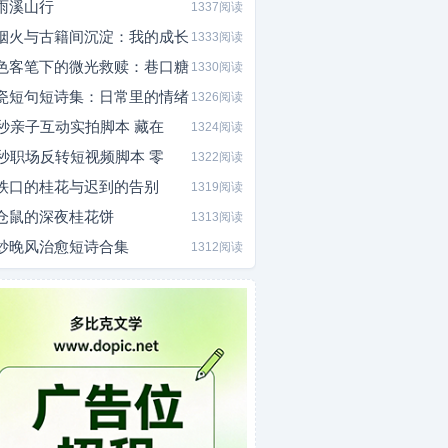
雨溪山行
1337阅读
烟火与古籍间沉淀：我的成长
1333阅读
色客笔下的微光救赎：巷口糖
1330阅读
瓷短句短诗集：日常里的情绪
1326阅读
0秒亲子互动实拍脚本 藏在
1324阅读
5秒职场反转短视频脚本 零
1322阅读
铁口的桂花与迟到的告别
1319阅读
仓鼠的深夜桂花饼
1313阅读
炒晚风治愈短诗合集
1312阅读