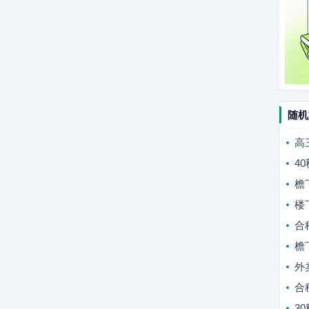
随机
高
4
檐
楼
合
檐
外
合
3