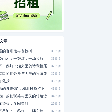
文章
尾的咖啡馆与老槐树
31阅读
染山河：一盏灯，一场和解
33阅读
下一盏灯：烟火里的诗意栖居
32阅读
巷口的糖粥摊与丢失的竹编篮
35阅读
宵救赎
35阅读
岛的咖啡馆”，和那只坚持不
43阅读
巷口的糖粥摊与丢失的竹编篮
34阅读
盏茶香，夜阑星河
29阅读
下星河：一盏灯，一隅宁静
32阅读