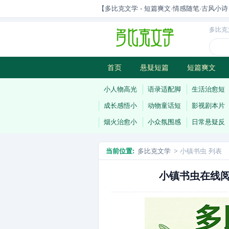
【多比克文学 - 短篇爽文·情感随笔·古风小诗 | 原
多比克
首页
悬疑短篇
短篇爽文
古风小诗
科幻短篇
现代小
小人物高光
语录适配脚
生活治愈短
成长感悟小
动物童话短
影视剧本片
烟火治愈小
小众氛围感
日常悬疑反
当前位置:
多比克文学
> 小镇书虫 列表
小镇书虫在线阅