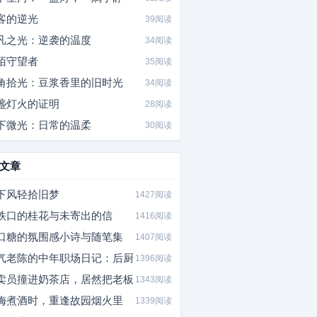
客的逆光
39阅读
凡之光：逆袭的温度
34阅读
陌守望者
35阅读
角拾光：豆浆香里的旧时光
34阅读
盏灯火的证明
28阅读
下微光：日常的温柔
30阅读
文章
下风轻拾旧梦
1427阅读
铁口的桂花与未寄出的信
1416阅读
口糖的氛围感小诗与随笔集
1407阅读
气老陈的中年职场日记：后厨
1396阅读
卖员撞进奶茶店，居然把老板
1343阅读
梅煮酒时，重逢故园烟火里
1339阅读