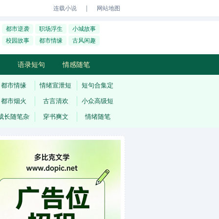
｜
连载小说
网站地图
都市逆袭
职场浮生
小城故事
校园故事
都市情缘
古风闲趣
语录短句
情感随笔
都市情缘
情绪宣泄短
短句合集定
都市烟火
古言清欢
小众高级短
成长随笔杂
穿书爽文
情绪随笔