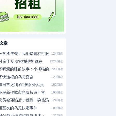
文章
三学渣逆袭：我用错题本打服
124阅读
0秒亲子互动实拍脚本 藏在
1324阅读
下听漏的睡前故事：小橘猫的
223阅读
下快递柜的乌龙喜剧
121阅读
租日常之我的“神秘”外卖员
162阅读
下星新作城市光影短诗十首
196阅读
卖员被诬陷后，我靠一碗热汤
124阅读
租室友的乌龙快递事件
109阅读
0秒治愈系情感短视频脚本：
127阅读