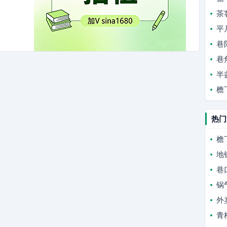
茶
平
巷
巷
半
檐
热门
檐
地
巷
锅
外
青