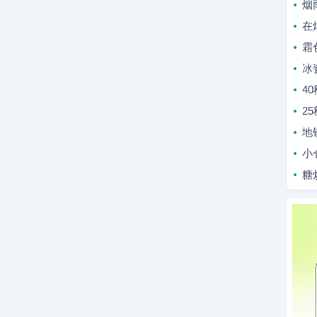
烟
在
霜
冰
4
2
地
小
糖