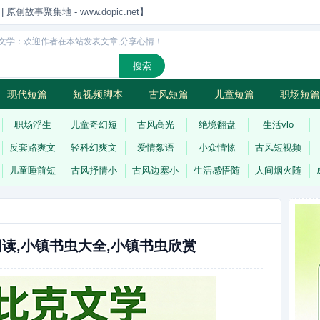
创故事聚集地 - www.dopic.net】
文学：欢迎作者在本站发表文章,分享心情！
现代短篇
短视频脚本
古风短篇
儿童短篇
职场短篇
诗
连载
职场浮生
儿童奇幻短
古风高光
绝境翻盘
生活vlo
反套路爽文
轻科幻爽文
爱情絮语
小众情愫
古风短视频
儿童睡前短
古风抒情小
古风边塞小
生活感悟随
人间烟火随
读,小镇书虫大全,小镇书虫欣赏