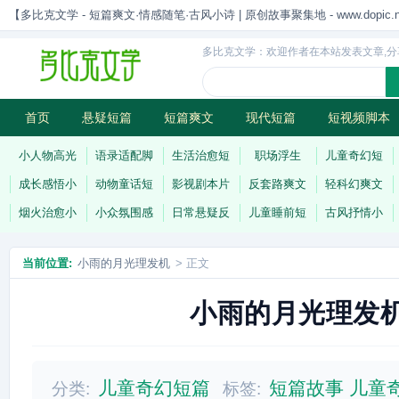
【多比克文学 - 短篇爽文·情感随笔·古风小诗 | 原创故事聚集地 - www.dopic.n
多比克文学：欢迎作者在本站发表文章,分
首页
悬疑短篇
短篇爽文
现代短篇
短视频脚本
古风小诗
科幻短篇
现代小诗
连载
小人物高光
语录适配脚
生活治愈短
职场浮生
儿童奇幻短
成长感悟小
动物童话短
影视剧本片
反套路爽文
轻科幻爽文
烟火治愈小
小众氛围感
日常悬疑反
儿童睡前短
古风抒情小
当前位置:
小雨的月光理发机
> 正文
小雨的月光理发
儿童奇幻短篇
短篇故事
儿童
分类:
标签: