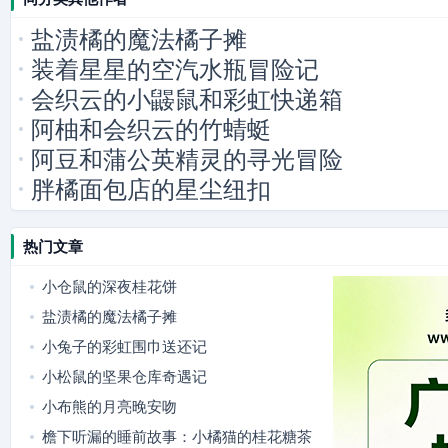
盐渍橘的魔法橘子摊
装着星星的空汽水瓶冒险记
会织云的小鼹鼠和彩虹快递箱
阿柚和会织云的竹蜻蜓
阿豆和蒲公英精灵的寻光冒险
胖橘面包店的星尘纽扣
热门文章
小仓鼠的深夜桂花饼
盐渍橘的魔法橘子摊
小兔子的彩虹围巾送还记
小松鼠的坚果仓库奇遇记
小布熊的月亮晚安吻
檐下听漏的睡前故事：小橘猫的桂花糖茶