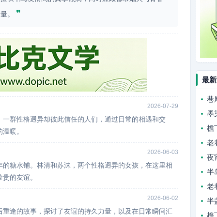
❞
力量。
最新
巷
2026-07-29
墨
，一群性格迥异却彼此信任的人们，通过日常的相遇和交
檐
的温暖。
老
2026-06-03
夜
年的糖水铺。林清和苏沫，两个性格迥异的女孩，在这里相
半
珍贵的友谊。
老
2026-06-02
半
后重逢的故事，探讨了友谊的持久力量，以及在日常瞬间汇
檐