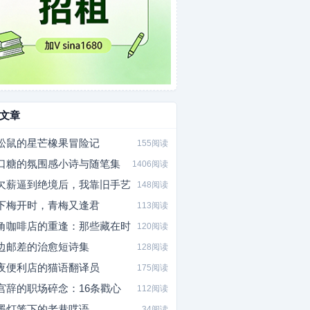
文章
松鼠的星芒橡果冒险记
155阅读
口糖的氛围感小诗与随笔集
1406阅读
欠薪逼到绝境后，我靠旧手艺
148阅读
下梅开时，青梅又逢君
113阅读
角咖啡店的重逢：那些藏在时
120阅读
边邮差的治愈短诗集
128阅读
夜便利店的猫语翻译员
175阅读
宫辞的职场碎念：16条戳心
112阅读
墨灯笼下的老巷呓语
34阅读