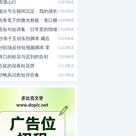
雨溪山行
1337阅读
烟火与古籍间沉淀：我的成长
1332阅读
色客笔下的微光救赎：巷口糖
1329阅读
瓷短句短诗集：日常里的情绪
1326阅读
0秒亲子互动实拍脚本 藏在
1324阅读
5秒职场反转短视频脚本 零
1322阅读
铁口的桂花与迟到的告别
1319阅读
仓鼠的深夜桂花饼
1313阅读
炒晚风治愈短诗合集
1312阅读