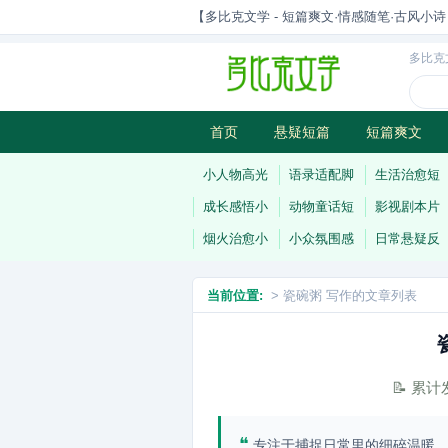
【多比克文学 - 短篇爽文·情感随笔·古风小诗 | 原
多比克
首页
悬疑短篇
短篇爽文
古风小诗
科幻短篇
现代小
小人物高光
语录适配脚
生活治愈短
成长感悟小
动物童话短
影视剧本片
烟火治愈小
小众氛围感
日常悬疑反
当前位置:
> 瓷碗粥 写作的文章列表
📝 累
❝
专注于捕捉日常里的细碎温暖