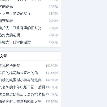
客的逆光
36阅读
凡之光：逆袭的温度
31阅读
陌守望者
32阅读
角拾光：豆浆香里的旧时光
32阅读
盏灯火的证明
27阅读
下微光：日常的温柔
29阅读
文章
下风轻拾旧梦
1427阅读
铁口的桂花与未寄出的信
1415阅读
口糖的氛围感小诗与随笔集
1406阅读
气老陈的中年职场日记：后厨
1395阅读
卖员撞进奶茶店，居然把老板
1340阅读
梅煮酒时，重逢故园烟火里
1338阅读