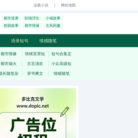
｜
连载小说
网站地图
都市逆袭
职场浮生
小城故事
校园故事
都市情缘
古风闲趣
语录短句
情感随笔
都市情缘
情绪宣泄短
短句合集定
都市烟火
古言清欢
小众高级短
成长随笔杂
穿书爽文
情绪随笔