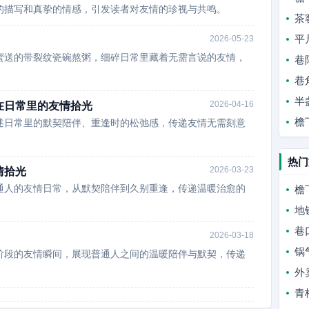
的描写和真挚的情感，引发读者对友情的珍视与共鸣。
茶
平
2026-05-23
蜜送的带裂纹瓷碗熬粥，细碎日常里藏着无需言说的友情，
巷
巷
半
2026-04-16
在日常里的友情拾光
檐
述日常里的默契陪伴、重逢时的松弛感，传递友情无需刻意
热门
2026-03-23
情拾光
通人的友情日常，从默契陪伴到久别重逢，传递温暖治愈的
檐
地
巷
2026-03-18
锅
阶段的友情瞬间，展现普通人之间的温暖陪伴与默契，传递
外
青