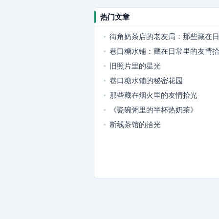
热门文章
街角奶茶店的老友局：那些藏在
情拾光
巷口糖水铺：藏在日常里的友情
旧照片里的星光
巷口糖水铺的秘密花园
那些藏在烟火里的友情拾光
《瓷碗粥里的半杯热奶茶》
断线茶馆的拾光