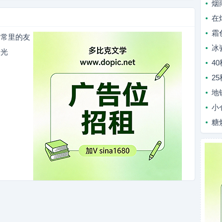
烟
在
霜
日常里的友
冰
拾光
4
2
地
小
糖