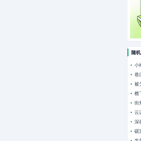
随机
小
巷
被
檐
街
云
深
砚
半