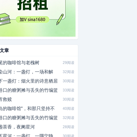
文章
尾的咖啡馆与老槐树
29阅读
染山河：一盏灯，一场和解
32阅读
下一盏灯：烟火里的诗意栖居
30阅读
巷口的糖粥摊与丢失的竹编篮
33阅读
宵救赎
30阅读
岛的咖啡馆”，和那只坚持不
40阅读
巷口的糖粥摊与丢失的竹编篮
32阅读
盏茶香，夜阑星河
28阅读
下星河：一盏灯，一隅宁静
30阅读