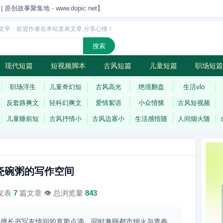
创故事聚集地 - www.dopic.net】
文学：欢迎作者在本站发表文章,分享心情！
现代短篇
短视频脚本
古风短篇
儿童短篇
职场短篇
诗
连载
职场浮生
儿童奇幻短
古风高光
绝境翻盘
生活vlo
反套路爽文
轻科幻爽文
爱情絮语
小众情愫
古风短视频
儿童睡前短
古风抒情小
古风边塞小
生活感悟随
人间烟火随
瓷碗粥的写作空间
计发表
7
篇文章 👁️ 总浏览量
843
，擅长书写友情间的真挚点滴，同时兼顾都市烟火与青春