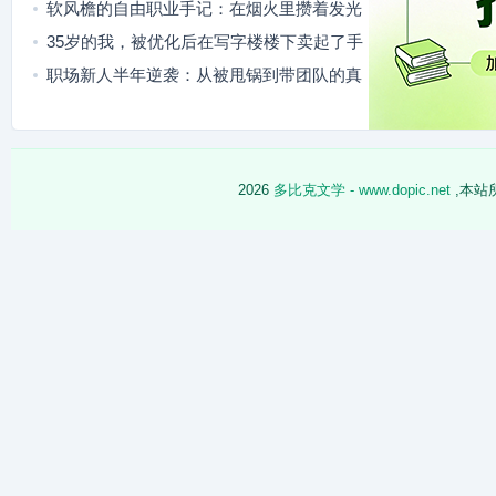
软风檐的自由职业手记：在烟火里攒着发光
的小日子
35岁的我，被优化后在写字楼楼下卖起了手
工酱菜
职场新人半年逆袭：从被甩锅到带团队的真
实成长路
2026
多比克文学 - www.dopic.net
,本站