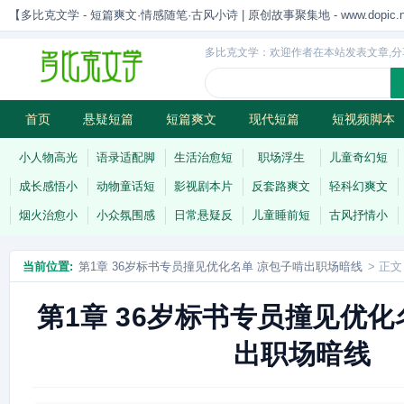
【多比克文学 - 短篇爽文·情感随笔·古风小诗 | 原创故事聚集地 - www.dopic.n
多比克文学：欢迎作者在本站发表文章,分
首页
悬疑短篇
短篇爽文
现代短篇
短视频脚本
古风小诗
科幻短篇
现代小诗
连载
小人物高光
语录适配脚
生活治愈短
职场浮生
儿童奇幻短
成长感悟小
动物童话短
影视剧本片
反套路爽文
轻科幻爽文
烟火治愈小
小众氛围感
日常悬疑反
儿童睡前短
古风抒情小
当前位置:
第1章 36岁标书专员撞见优化名单 凉包子啃出职场暗线
> 正文
第1章 36岁标书专员撞见优化
出职场暗线