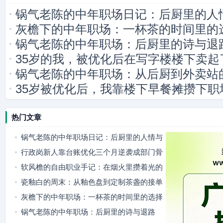
锅气老陈的中年职场日记：后厨里的人
灰檐下的中年职场：一杯茶的时间里的
锅气老陈的中年职场：后厨里的诗与退
35岁的我，被优化后在写字楼楼下卖起
锅气老陈的中年职场：从后厨到外卖站
35岁被优化后，我靠楼下早餐摊攒下职
热门文章
锅气老陈的中年职场日记：后厨里的人情与
选择
行政岗新人靠台账优化三个月逆袭成部门骨
干
软风檐的自由职业手记：在烟火里攒着光的
斜杠日常
瓷釉白的周末：从釉色盘到定制茶盏的接单
日常
灰檐下的中年职场：一杯茶的时间里的选择
锅气老陈的中年职场：后厨里的诗与退路