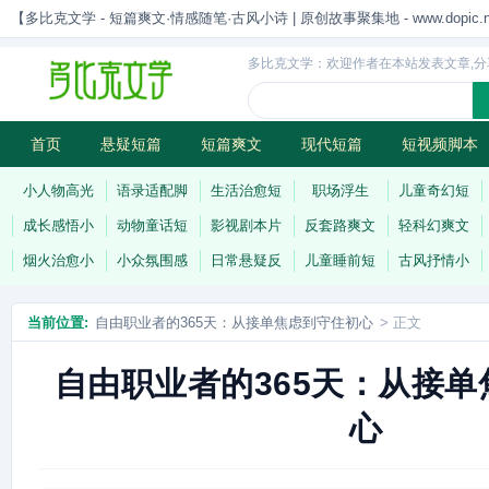
【多比克文学 - 短篇爽文·情感随笔·古风小诗 | 原创故事聚集地 - www.dopic.n
多比克文学：欢迎作者在本站发表文章,分
首页
悬疑短篇
短篇爽文
现代短篇
短视频脚本
古风小诗
科幻短篇
现代小诗
连载
小人物高光
语录适配脚
生活治愈短
职场浮生
儿童奇幻短
成长感悟小
动物童话短
影视剧本片
反套路爽文
轻科幻爽文
烟火治愈小
小众氛围感
日常悬疑反
儿童睡前短
古风抒情小
当前位置:
自由职业者的365天：从接单焦虑到守住初心
> 正文
自由职业者的365天：从接
心