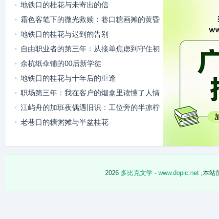
地铁口的桂花与未寄出的信
霜色客笔下的微光救赎：巷口糖画摊的黄昏
地铁口的桂花与迟到的告别
自由职业者的第三年：从接单焦虑到守住初
心
余杭纸伞铺的00后新学徒
地铁口的桂花与十年后的重逢
职场第三年：我在客户的烟盒里读懂了人情
江屿舟的加班夜偶遇旧识：工位旁的半凉柠
檬水
老巷口的糖粥摊与半盆桂花
2026
多比克文学 - www.dopic.net
,本站