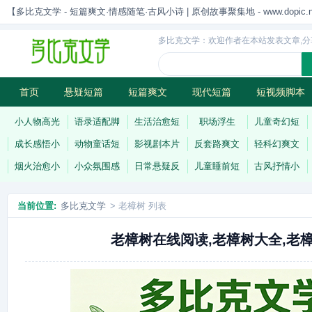
【多比克文学 - 短篇爽文·情感随笔·古风小诗 | 原创故事聚集地 - www.dopic.n
多比克文学：欢迎作者在本站发表文章,分
首页
悬疑短篇
短篇爽文
现代短篇
短视频脚本
古风小诗
科幻短篇
现代小诗
连载
小人物高光
语录适配脚
生活治愈短
职场浮生
儿童奇幻短
成长感悟小
动物童话短
影视剧本片
反套路爽文
轻科幻爽文
烟火治愈小
小众氛围感
日常悬疑反
儿童睡前短
古风抒情小
当前位置:
多比克文学
> 老樟树 列表
老樟树在线阅读,老樟树大全,老