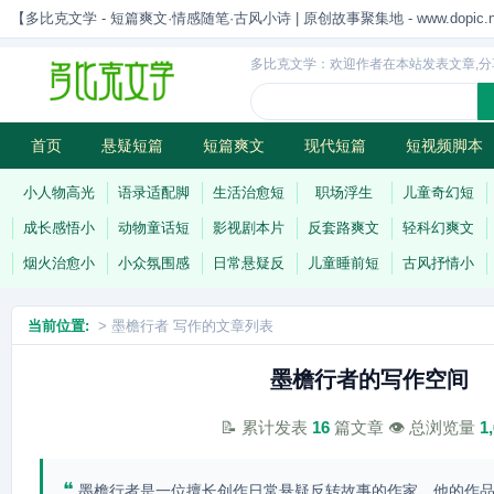
【多比克文学 - 短篇爽文·情感随笔·古风小诗 | 原创故事聚集地 - www.dopic.n
多比克文学：欢迎作者在本站发表文章,分
首页
悬疑短篇
短篇爽文
现代短篇
短视频脚本
古风小诗
科幻短篇
现代小诗
连载
小人物高光
语录适配脚
生活治愈短
职场浮生
儿童奇幻短
成长感悟小
动物童话短
影视剧本片
反套路爽文
轻科幻爽文
烟火治愈小
小众氛围感
日常悬疑反
儿童睡前短
古风抒情小
当前位置:
> 墨檐行者 写作的文章列表
墨檐行者的写作空间
📝 累计发表
16
篇文章 👁️ 总浏览量
1
❝
墨檐行者是一位擅长创作日常悬疑反转故事的作家，他的作