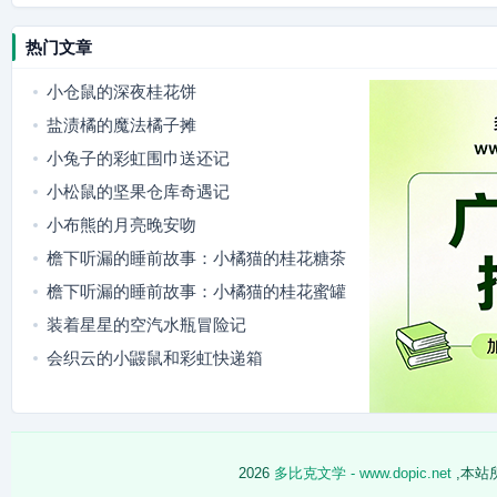
热门文章
小仓鼠的深夜桂花饼
盐渍橘的魔法橘子摊
小兔子的彩虹围巾送还记
小松鼠的坚果仓库奇遇记
小布熊的月亮晚安吻
檐下听漏的睡前故事：小橘猫的桂花糖茶
檐下听漏的睡前故事：小橘猫的桂花蜜罐
装着星星的空汽水瓶冒险记
会织云的小鼹鼠和彩虹快递箱
2026
多比克文学 - www.dopic.net
,本站