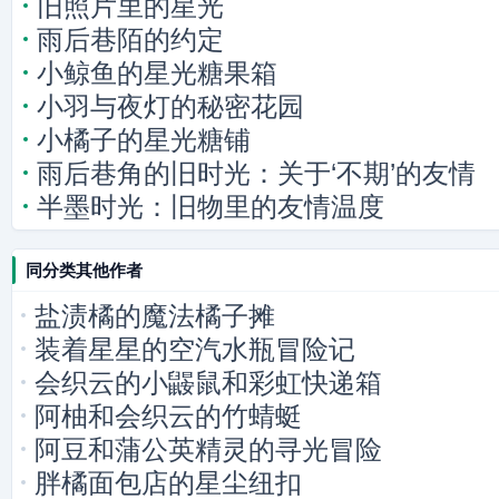
旧照片里的星光
雨后巷陌的约定
小鲸鱼的星光糖果箱
小羽与夜灯的秘密花园
小橘子的星光糖铺
雨后巷角的旧时光：关于‘不期’的友情
半墨时光：旧物里的友情温度
同分类其他作者
盐渍橘的魔法橘子摊
装着星星的空汽水瓶冒险记
会织云的小鼹鼠和彩虹快递箱
阿柚和会织云的竹蜻蜓
阿豆和蒲公英精灵的寻光冒险
胖橘面包店的星尘纽扣