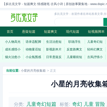
【多比克文学 - 短篇爽文·情感随笔·古风小诗 | 原创故事聚集地 - www.dopic.n
多比克文学：欢迎作者在本站发表文章,分
首页
悬疑短篇
短篇爽文
现代短篇
短视频脚本
古风小诗
科幻短篇
现代小诗
连载
小人物高光
语录适配脚
生活治愈短
职场浮生
儿童奇幻短
成长感悟小
动物童话短
影视剧本片
反套路爽文
轻科幻爽文
烟火治愈小
小众氛围感
日常悬疑反
儿童睡前短
古风抒情小
当前位置:
小星的月亮收集箱
> 正文
小星的月亮收集
儿童奇幻短篇
奇幻
儿童
冒险
分类:
标签: