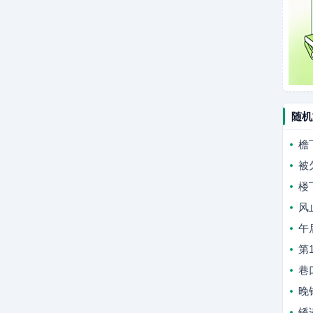
随机
檐
被
楼
风
午
第
巷
晚
锈