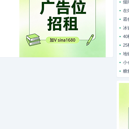
烟
在
霜
冰
4
2
地
小
糖