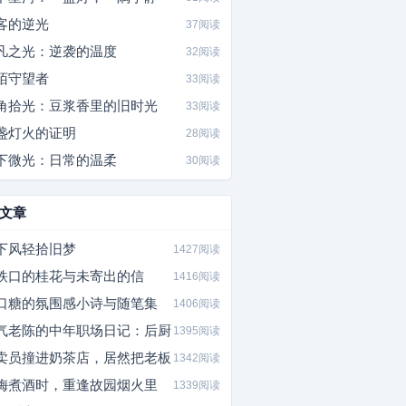
客的逆光
37阅读
凡之光：逆袭的温度
32阅读
陌守望者
33阅读
角拾光：豆浆香里的旧时光
33阅读
盏灯火的证明
28阅读
下微光：日常的温柔
30阅读
文章
下风轻拾旧梦
1427阅读
铁口的桂花与未寄出的信
1416阅读
口糖的氛围感小诗与随笔集
1406阅读
气老陈的中年职场日记：后厨
1395阅读
卖员撞进奶茶店，居然把老板
1342阅读
梅煮酒时，重逢故园烟火里
1339阅读