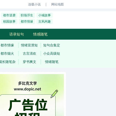
｜
连载小说
网站地图
都市逆袭
职场浮生
小城故事
校园故事
都市情缘
古风闲趣
语录短句
情感随笔
都市情缘
情绪宣泄短
短句合集定
都市烟火
古言清欢
小众高级短
成长随笔杂
穿书爽文
情绪随笔