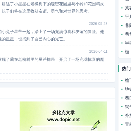
，讲述了小星星在老橡树下的秘密花园里与小铃和花园精灵
茶
。孩子们将在这里收获友谊、勇气和对世界的思考。
平
2026-05-23
巷
的小兔子星芒一起，踏上了一场充满惊喜和友谊的冒险。他
巷
晚的星星，也找到了自己内心的光芒。
半
檐
2026-04-11
发现了藏在老槐树里的星芒橡果，开启了一场充满惊喜的魔
。
热门
檐
地
巷
锅
外
青