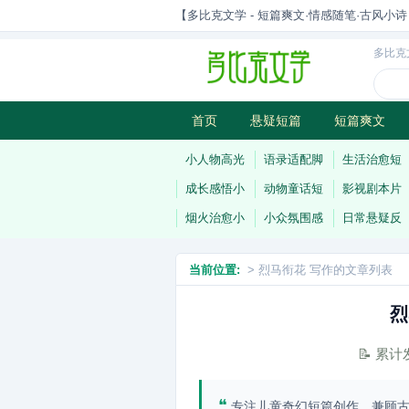
【多比克文学 - 短篇爽文·情感随笔·古风小诗 | 原
多比克
首页
悬疑短篇
短篇爽文
古风小诗
科幻短篇
现代小
小人物高光
语录适配脚
生活治愈短
成长感悟小
动物童话短
影视剧本片
烟火治愈小
小众氛围感
日常悬疑反
当前位置:
> 烈马衔花 写作的文章列表
烈
📝 累
❝
专注儿童奇幻短篇创作，兼顾