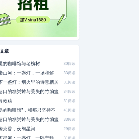
文章
尾的咖啡馆与老槐树
30阅读
染山河：一盏灯，一场和解
33阅读
下一盏灯：烟火里的诗意栖居
31阅读
巷口的糖粥摊与丢失的竹编篮
34阅读
宵救赎
31阅读
岛的咖啡馆”，和那只坚持不
41阅读
巷口的糖粥摊与丢失的竹编篮
33阅读
盏茶香，夜阑星河
29阅读
下星河：一盏灯，一隅宁静
31阅读