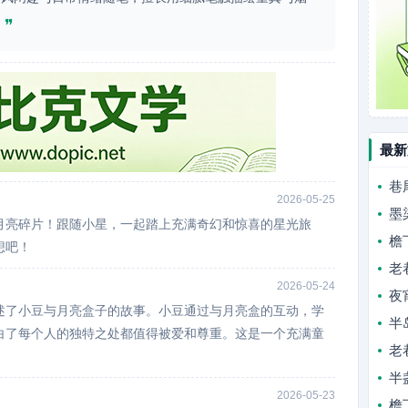
❞
。
最新
巷
2026-05-25
墨
月亮碎片！跟随小星，一起踏上充满奇幻和惊喜的星光旅
檐
想吧！
老
2026-05-24
夜
述了小豆与月亮盒子的故事。小豆通过与月亮盒的互动，学
半
白了每个人的独特之处都值得被爱和尊重。这是一个充满童
老
半
2026-05-23
檐