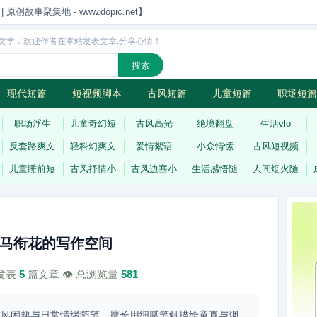
创故事聚集地 - www.dopic.net】
文学：欢迎作者在本站发表文章,分享心情！
现代短篇
短视频脚本
古风短篇
儿童短篇
职场短篇
诗
连载
职场浮生
儿童奇幻短
古风高光
绝境翻盘
生活vlo
反套路爽文
轻科幻爽文
爱情絮语
小众情愫
古风短视频
儿童睡前短
古风抒情小
古风边塞小
生活感悟随
人间烟火随
马衔花的写作空间
计发表
5
篇文章 👁️ 总浏览量
581
古风闲趣与日常情绪随笔，擅长用细腻笔触描绘童真与烟