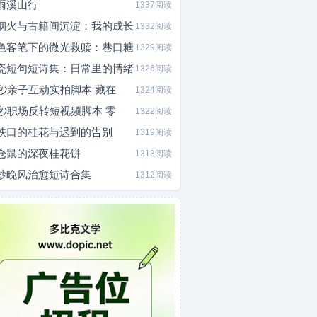
雨溪山行
1337阅读
烟火与古籍间沉淀：我的成长
1332阅读
色客笔下的微光救赎：巷口糖
1329阅读
瓷短句短诗集：日常里的情绪
1326阅读
0秒亲子互动实拍脚本 藏在
1324阅读
5秒职场反转短视频脚本 零
1322阅读
铁口的桂花与迟到的告别
1319阅读
仓鼠的深夜桂花饼
1313阅读
炒晚风治愈短诗合集
1312阅读