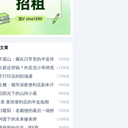
文章
下观山：藏在日常里的半亩诗
93阅读
欠薪还背锅？外卖员小哥绝境
114阅读
下打印店的职场课
179阅读
止檐：都市深夜便利店剧本片
99阅读
后阳光下的山间小屋
90阅读
1章 夜班便利店的半盒临期
73阅读
口暖阳：老裁缝的最后一场拼
31阅读
钟渡下的未来修表师
118阅读
迹斑斑的信笺 - 第5章
80阅读