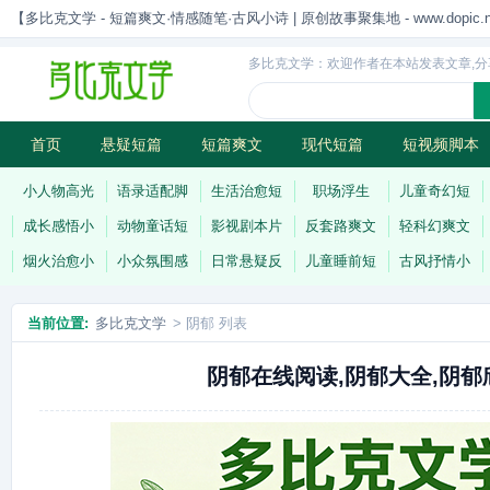
【多比克文学 - 短篇爽文·情感随笔·古风小诗 | 原创故事聚集地 - www.dopic.n
多比克文学：欢迎作者在本站发表文章,分
首页
悬疑短篇
短篇爽文
现代短篇
短视频脚本
古风小诗
科幻短篇
现代小诗
连载
小人物高光
语录适配脚
生活治愈短
职场浮生
儿童奇幻短
成长感悟小
动物童话短
影视剧本片
反套路爽文
轻科幻爽文
烟火治愈小
小众氛围感
日常悬疑反
儿童睡前短
古风抒情小
当前位置:
多比克文学
> 阴郁 列表
阴郁在线阅读,阴郁大全,阴郁