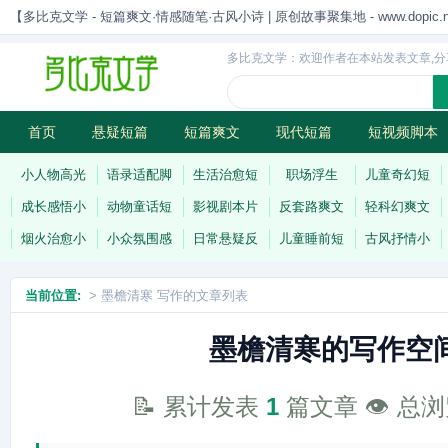
【多比克文学 - 短篇爽文·情感随笔·古风小诗 | 原创故事聚集地 - www.dopic.n
多比克文学：欢迎作者在本站发表文章,分
首页
悬疑短篇
短篇爽文
现代短篇
短视频脚本
古风小诗
科幻短篇
现代小诗
连载
小人物高光
语录适配脚
生活治愈短
职场浮生
儿童奇幻短
成长感悟小
动物童话短
影视剧本片
反套路爽文
轻科幻爽文
烟火治愈小
小众氛围感
日常悬疑反
儿童睡前短
古风抒情小
当前位置:
> 墨檐清寒 写作的文章列表
墨檐清寒的写作空
📝 累计发表
1
篇文章 👁️ 总