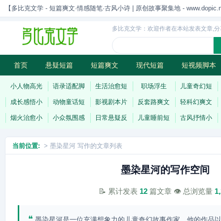
【多比克文学 - 短篇爽文·情感随笔·古风小诗 | 原创故事聚集地 - www.dopic.n
多比克文学：欢迎作者在本站发表文章,分
首页
悬疑短篇
短篇爽文
现代短篇
短视频脚本
古风小诗
科幻短篇
现代小诗
连载
小人物高光
语录适配脚
生活治愈短
职场浮生
儿童奇幻短
成长感悟小
动物童话短
影视剧本片
反套路爽文
轻科幻爽文
烟火治愈小
小众氛围感
日常悬疑反
儿童睡前短
古风抒情小
当前位置:
> 墨染星河 写作的文章列表
墨染星河的写作空间
📝 累计发表
12
篇文章 👁️ 总浏览量
1
❝
墨染星河是一位充满想象力的儿童奇幻故事作家，他的作品