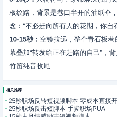
板纹路，背景是巷口半开的油纸伞
念：“不必赶向所有人的花期，你自
10-15秒：
空镜拉远，整个青石板巷
幕叠加“转发给正在赶路的自己”，
竹笛纯音收尾
相关推荐
25秒职场反转短视频脚本 零成本直接
25秒职场反击短脚本 手撕职场PUA
15秒古风情感励志短视频脚本