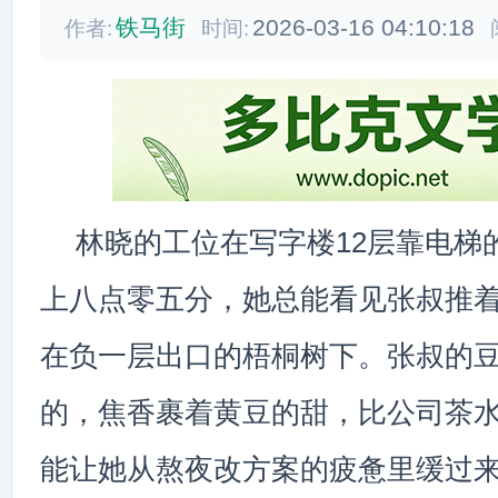
铁马街
2026-03-16 04:10:18
作者:
时间:
林晓的工位在写字楼12层靠电梯
上八点零五分，她总能看见张叔推
在负一层出口的梧桐树下。张叔的
的，焦香裹着黄豆的甜，比公司茶
能让她从熬夜改方案的疲惫里缓过