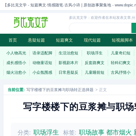
【多比克文学 - 短篇爽文·情感随笔·古风小诗 | 原创故事聚集地 - www.dopic.n
多比克文学：欢迎作者在本站发表文章,分
首页
悬疑短篇
短篇爽文
现代短篇
短视频脚本
古风小诗
科幻短篇
现代小诗
连载
小人物高光
语录适配脚
生活治愈短
职场浮生
儿童奇幻短
成长感悟小
动物童话短
影视剧本片
反套路爽文
轻科幻爽文
烟火治愈小
小众氛围感
日常悬疑反
儿童睡前短
古风抒情小
当前位置:
写字楼楼下的豆浆摊与职场转正选择题
> 正文
写字楼楼下的豆浆摊与职场
职场浮生
职场故事
都市烟火
分类:
标签: