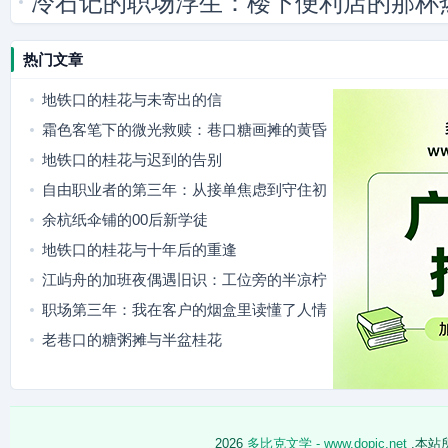
冷石记的职场浮生：楼下便利店的那杯
热门文章
地铁口的桂花与未寄出的信
霜色客笔下的微光救赎：巷口糖画摊的黄昏
地铁口的桂花与迟到的告别
自由职业者的第三年：从接单焦虑到守住初
心
余杭纸伞铺的00后新学徒
地铁口的桂花与十年后的重逢
江屿舟的加班夜偶遇旧识：工位旁的半凉柠
檬水
职场第三年：我在客户的烟盒里读懂了人情
老巷口的糖粥摊与半盆桂花
2026
多比克文学 - www.dopic.net
,本站